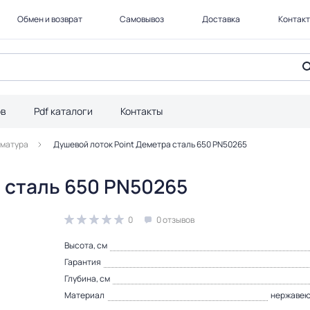
Обмен и возврат
Самовывоз
Доставка
Контак
ов
Pdf каталоги
Контакты
рматура
Душевой лоток Point Деметра сталь 650 PN50265
 сталь 650 PN50265
0
0 отзывов
Высота, см
Гарантия
Глубина, см
Материал
нержавею