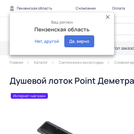
Пензенская область
О компании
Оплата
Ваш регион
Пензенская область
Нет, другой
Да, верно
Каталог
Дилерам
Акции
Стол заказ
Главная
Каталог
Сантехника и аксессуары
Сливная а
Душевой лоток Point Деметра
Интернет-магазин