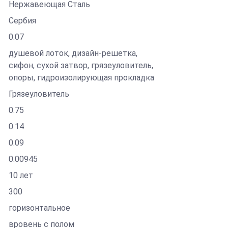
Нержавеющая Сталь
Сербия
0.07
душевой лоток, дизайн-решетка,
сифон, сухой затвор, грязеуловитель,
опоры, гидроизолирующая прокладка
Грязеуловитель
0.75
0.14
0.09
0.00945
10 лет
300
горизонтальное
вровень с полом