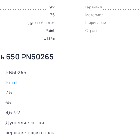
9,2
Гарантия
7,5
Материал
душевой лоток
Ширина, см
Point
Страна
Сталь
ль 650 PN50265
PN50265
Point
7.5
65
4,6-9,2
Душевые лотки
нержавеющая сталь