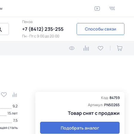
ты
Пенза
+7 (8412) 235-255
Способы связи
Пн - Пт c 9:00 до 20:00
Код:
84759
Артикул:
PN50265
9,2
Товар снят с продажи
15 лет
7,5
Подобрать аналог
щая сталь