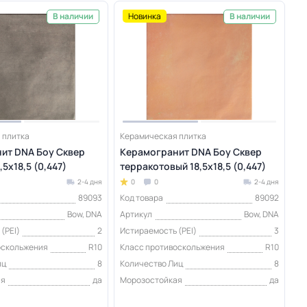
Новинка
В наличии
В наличии
 плитка
Керамическая плитка
ит DNA Боу Сквер
Керамогранит DNA Боу Сквер
5х18,5 (0,447)
терракотовый 18,5х18,5 (0,447)
2-4 дня
0
0
2-4 дня
89093
Код товара
89092
Bow, DNA
Артикул
Bow, DNA
(PEI)
2
Истираемость (PEI)
3
оскольжения
R10
Класс противоскольжения
R10
иц
8
Количество Лиц
8
ая
да
Морозостойкая
да