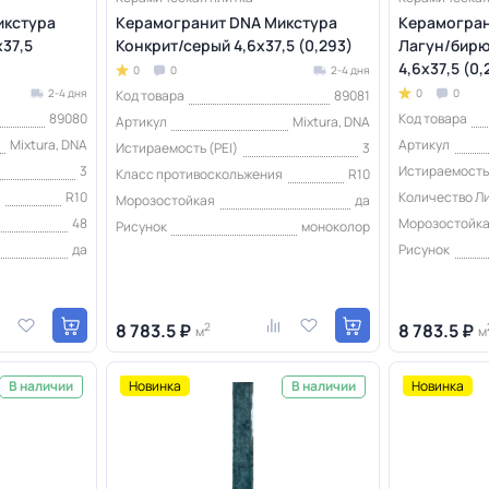
икстура
Керамогранит DNA Микстура
Керамогран
37,5
Конкрит/серый 4,6х37,5 (0,293)
Лагун/бирю
4,6х37,5 (0,
0
0
2-4 дня
2-4 дня
0
0
Код товара
89081
89080
Код товара
Артикул
Mixtura, DNA
Mixtura, DNA
Артикул
Истираемость (PEI)
3
3
Истираемость 
Класс противоскольжения
R10
я
R10
Количество Л
Морозостойкая
да
48
Морозостойк
Рисунок
моноколор
да
Рисунок
8 783.5 ₽
2
8 783.5 ₽
м
м
Новинка
Новинка
В наличии
В наличии