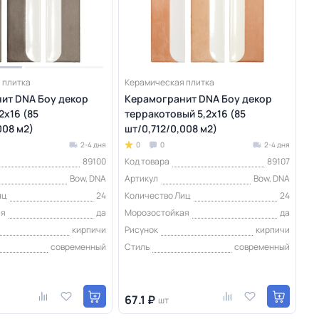
 плитка
Керамическая плитка
ит DNA Боу декор
Керамогранит DNA Боу декор
2х16 (85
терракотовый 5,2х16 (85
008 м2)
шт/0,712/0,008 м2)
2-4 дня
0
0
2-4 дня
89100
Код товара
89107
Bow, DNA
Артикул
Bow, DNA
иц
24
Количество Лиц
24
ая
да
Морозостойкая
да
кирпичи
Рисунок
кирпичи
современный
Стиль
современный
67.1 ₽
шт