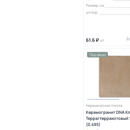
Размер, см
шт/кор
61.6 ₽
шт
Под заказ
Керамическая плитка
Керамогранит DNA Кл
Терра/терракотовый 1
(0,495)