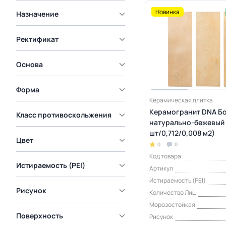
Новинка
Назначение
Ректификат
Основа
Форма
Керамическая плитка
Керамогранит DNA Б
Класс противоскольжения
натурально-бежевый 5
шт/0,712/0,008 м2)
Цвет
0
0
Код товара
Истираемость (PEI)
Артикул
Истираемость (PEI)
Рисунок
Количество Лиц
Морозостойкая
Поверхность
Рисунок