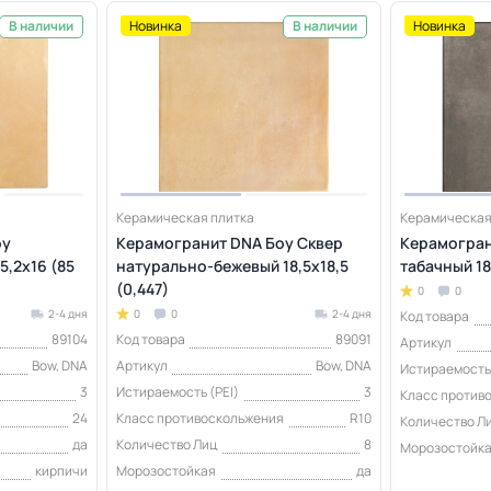
Новинка
Новинка
В наличии
В наличии
Керамическая плитка
Керамическая
оу
Керамогранит DNA Боу Сквер
Керамогран
,2х16 (85
натурально-бежевый 18,5х18,5
табачный 18,
(0,447)
0
0
2-4 дня
0
0
2-4 дня
Код товара
89104
Код товара
89091
Артикул
Bow, DNA
Артикул
Bow, DNA
Истираемость 
3
Истираемость (PEI)
3
Класс против
24
Класс противоскольжения
R10
Количество Л
да
Количество Лиц
8
Морозостойк
кирпичи
Морозостойкая
да