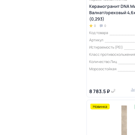
Керамогранит DNA М
Валнат/ореховый 4,6х
(0,293)
0
0
Код товара
Артикул
Истираемость (PEI)
Класс противоскольжени
Количество Лиц
Морозостойкая
8 783.5 ₽
2
м
Новинка