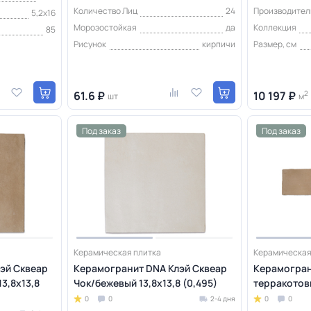
Количество Лиц
24
Производител
5,2x16
Морозостойкая
да
Коллекция
85
Рисунок
кирпичи
Размер, см
61.6 ₽
10 197 ₽
2
шт
м
Под заказ
Под заказ
Керамическая плитка
Керамическая
эй Сквеар
Керамогранит DNA Клэй Сквеар
Керамогран
3,8х13,8
Чок/бежевый 13,8х13,8 (0,495)
терракотовы
0
0
2-4 дня
0
0