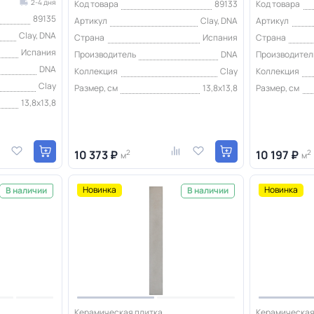
2-4 дня
Код товара
89133
Код товара
89135
Артикул
Clay, DNA
Артикул
Clay, DNA
Страна
Испания
Страна
Испания
Производитель
DNA
Производител
DNA
Коллекция
Clay
Коллекция
Clay
Размер, см
13,8х13,8
Размер, см
13,8х13,8
10 373 ₽
2
10 197 ₽
2
м
м
Новинка
Новинка
В наличии
В наличии
Керамическая плитка
Керамическая