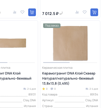
2
7 012.5 ₽
2
м
Под заказ
 плитка
Керамическая плитка
ит DNA Клэй
Керамогранит DNA Клэй Сквеар
турально-бежевый
Натурал/натурально-бежевый
)
13,8х13,8 (0,495)
2-4 дня
0
0
2-4 дня
89131
Код товара
89134
Clay, DNA
Артикул
Clay, DNA
Испания
Страна
Испания