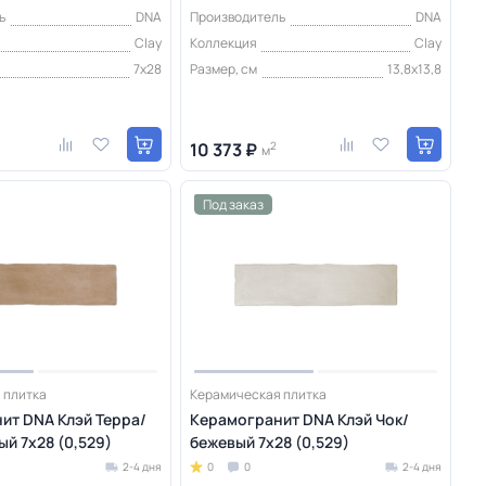
ь
DNA
Производитель
DNA
Clay
Коллекция
Clay
7х28
Размер, см
13,8х13,8
10 373 ₽
2
м
Под заказ
 плитка
Керамическая плитка
ит DNA Клэй Терра/
Керамогранит DNA Клэй Чок/
й 7х28 (0,529)
бежевый 7х28 (0,529)
2-4 дня
0
0
2-4 дня