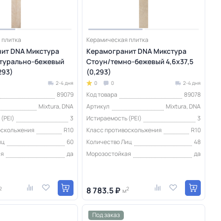
 плитка
Керамическая плитка
ит DNA Микстура
Керамогранит DNA Микстура
турально-бежевый
Стоун/темно-бежевый 4,6х37,5
293)
(0,293)
2-4 дня
0
0
2-4 дня
89079
Код товара
89078
Mixtura, DNA
Артикул
Mixtura, DNA
(PEI)
3
Истираемость (PEI)
3
оскольжения
R10
Класс противоскольжения
R10
иц
60
Количество Лиц
48
ая
да
Морозостойкая
да
2
8 783.5 ₽
2
м
Под заказ