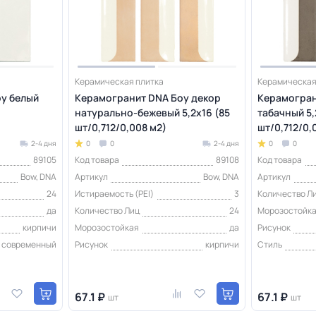
Керамическая плитка
Керамическая
у белый
Керамогранит DNA Боу декор
Керамогран
натурально-бежевый 5,2х16 (85
табачный 5,
шт/0,712/0,008 м2)
шт/0,712/0,
2-4 дня
0
0
2-4 дня
0
0
89105
Код товара
89108
Код товара
Bow, DNA
Артикул
Bow, DNA
Артикул
24
Истираемость (PEI)
3
Количество Л
да
Количество Лиц
24
Морозостойк
кирпичи
Морозостойкая
да
Рисунок
современный
Рисунок
кирпичи
Стиль
67.1 ₽
67.1 ₽
шт
шт