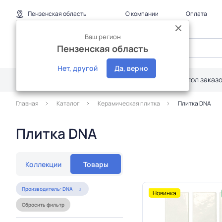
Пензенская область
О компании
Оплата
Ваш регион
Пензенская область
Нет, другой
Да, верно
Каталог
Дилерам
Акции
Стол заказ
Главная
Каталог
Керамическая плитка
Плитка DNA
Плитка DNA
Коллекции
Товары
Производитель: DNA
Новинка
Сбросить фильтр