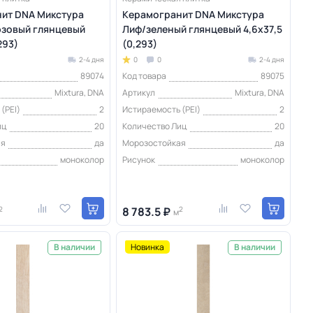
ит DNA Микстура
Керамогранит DNA Микстура
зовый глянцевый
Лиф/зеленый глянцевый 4,6х37,5
293)
(0,293)
2-4 дня
0
0
2-4 дня
89074
Код товара
89075
Mixtura, DNA
Артикул
Mixtura, DNA
(PEI)
2
Истираемость (PEI)
2
иц
20
Количество Лиц
20
ая
да
Морозостойкая
да
моноколор
Рисунок
моноколор
2
8 783.5 ₽
2
м
Новинка
В наличии
В наличии