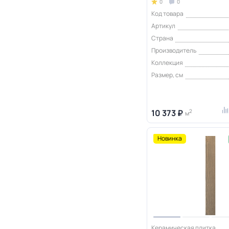
0
0
Код товара
Артикул
Страна
Производитель
Коллекция
Размер, см
10 373 ₽
2
м
Новинка
Керамическая плитка