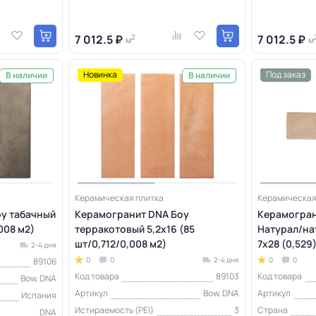
7 012.5 ₽
2
7 012.5 ₽
м
м
Новинка
Под заказ
В наличии
В наличии
Керамическая плитка
Керамическая
у табачный
Керамогранит DNA Боу
Керамогран
,008 м2)
терракотовый 5,2х16 (85
Натурал/на
шт/0,712/0,008 м2)
7х28 (0,529
2-4 дня
0
0
2-4 дня
0
0
89106
Код товара
89103
Код товара
Bow, DNA
Артикул
Bow, DNA
Артикул
Испания
Истираемость (PEI)
3
Страна
DNA