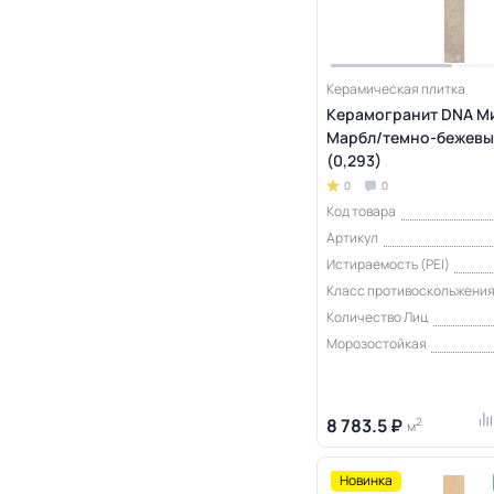
Керамическая плитка
Керамогранит DNA М
Марбл/темно-бежевый
(0,293)
0
0
Код товара
Артикул
Истираемость (PEI)
Класс противоскольжени
Количество Лиц
Морозостойкая
8 783.5 ₽
2
м
Новинка