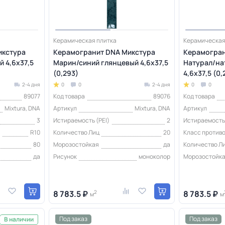
Керамическая плитка
Керамическая
икстура
Керамогранит DNA Микстура
Керамогран
 4,6х37,5
Марин/синий глянцевый 4,6х37,5
Натурал/на
(0,293)
4,6х37,5 (0,
2-4 дня
0
0
2-4 дня
0
0
89077
Код товара
89076
Код товара
Mixtura, DNA
Артикул
Mixtura, DNA
Артикул
3
Истираемость (PEI)
2
Истираемость 
я
R10
Количество Лиц
20
Класс против
80
Морозостойкая
да
Количество Л
да
Рисунок
моноколор
Морозостойк
8 783.5 ₽
2
8 783.5 ₽
м
м
Под заказ
Под заказ
В наличии