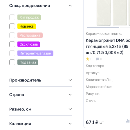
Спец. предложения
Хит продаж
Новинка
Керамическая плитка
Распродажа
Керамогранит DNA Бо
Эксклюзив
глянцевый 5,2х16 (85
шт/0,712/0,008 м2)
Интернет-магазин
0
0
Под заказ
Код товара
Артикул
Производитель
Количество Лиц
Морозостойкая
Рисунок
Страна
Стиль
Размер, см
67.1 ₽
шт
Коллекция