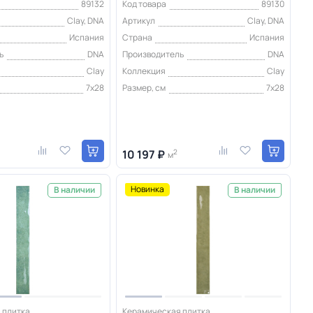
89132
Код товара
89130
Clay, DNA
Артикул
Clay, DNA
Испания
Страна
Испания
ь
DNA
Производитель
DNA
Clay
Коллекция
Clay
7х28
Размер, см
7х28
10 197 ₽
2
м
Новинка
В наличии
В наличии
 плитка
Керамическая плитка