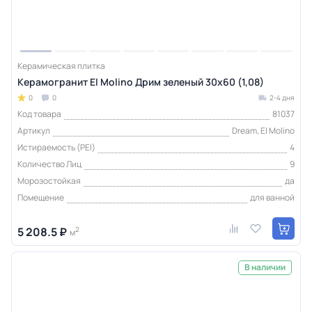
Керамическая плитка
Керамогранит El Molino Дрим зеленый 30x60 (1,08)
0
0
2-4 дня
Код товара
81037
Артикул
Dream, El Molino
Истираемость (PEI)
4
Количество Лиц
9
Морозостойкая
да
Помещение
для ванной
5 208.5 ₽
2
м
В наличии