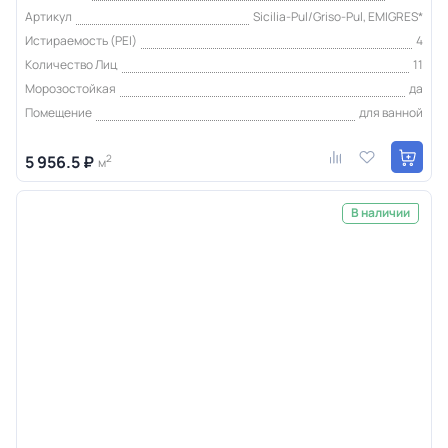
Артикул
Sicilia-Pul/Griso-Pul, EMIGRES*
Истираемость (PEI)
4
Количество Лиц
11
Морозостойкая
да
Помещение
для ванной
5 956.5 ₽
2
м
В наличии