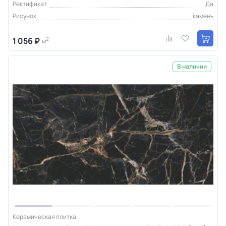
Ректификат
Да
Рисунок
камень
1 056 ₽
2
м
В наличии
Керамическая плитка