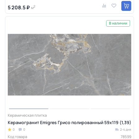
5 208.5 ₽
2
м
В наличии
Керамическая плитка
Керамогранит Emigres Грисо полированный 59x119 (1,39)
0
0
2-4 дня
Код товара
78599