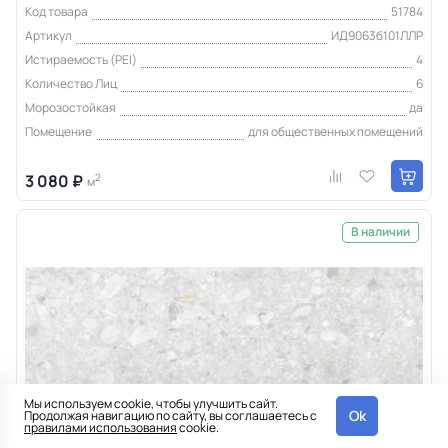
Код товара
51784
Артикул
ИД9063б101ЛЛР
Истираемость (PEI)
4
Количество Лиц
6
Морозостойкая
да
Помещение
для общественных помещений
3 080 ₽
2
м
В наличии
Мы используем cookie, чтобы улучшить сайт.
Ok
Продолжая навигацию по сайту, вы соглашаетесь с
правилами использования
cookie.