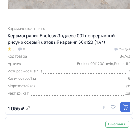
Керамическая плитка
Керамогранит Endless Эндлесс 001 непрерывный
рисунок серый матовый карвинг 60x120 (1,44)
0
0
2-4 дня
Код товара
84743
Артикул
Endless001120Carvin,Realistik*
Истираемость (PEI)
3
Количество Лиц
6
Морозостойкая
да
Ректификат
Да
1 056 ₽
2
м
В наличии