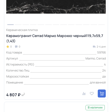
Керамическая плитка
Керамогранит Cerrad Мармо Марокко черный119,7х59,7
(1,43)
0
0
2-4 дня
Код товара
59766
Артикул
Marmo, Cerrad
Истираемость (PEI)
4
Количество Лиц
24
Морозостойкая
да
Помещение
для ванной
4 807 ₽
2
м
В наличии