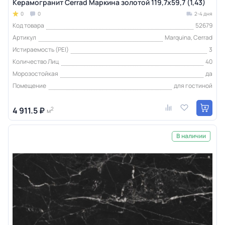
Керамогранит Cerrad Маркина золотой 119,7x59,7 (1,43)
0
0
2-4 дня
Код товара
52679
Артикул
Marquina, Cerrad
Истираемость (PEI)
3
Количество Лиц
40
Морозостойкая
да
Помещение
для гостиной
4 911.5 ₽
2
м
В наличии