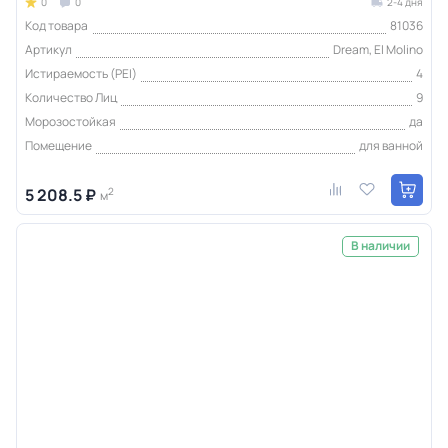
0
0
2-4 дня
Код товара
81036
Артикул
Dream, El Molino
Истираемость (PEI)
4
Количество Лиц
9
Морозостойкая
да
Помещение
для ванной
5 208.5 ₽
2
м
В наличии