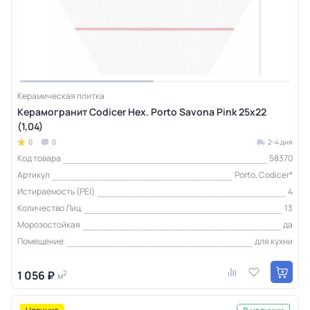
Керамическая плитка
Керамогранит Codicer Hex. Porto Savona Pink 25x22
(1,04)
0
0
2-4 дня
Код товара
58370
Артикул
Porto, Codicer*
Истираемость (PEI)
4
Количество Лиц
13
Морозостойкая
да
Помещение
для кухни
1 056 ₽
2
м