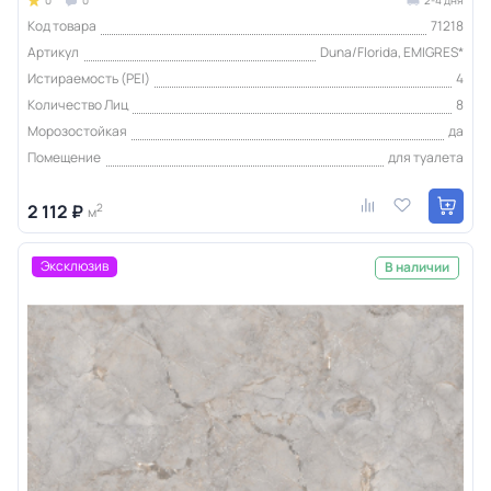
Код товара
71218
Артикул
Duna/Florida, EMIGRES*
Истираемость (PEI)
4
Количество Лиц
8
Морозостойкая
да
Помещение
для туалета
2 112 ₽
2
м
Эксклюзив
В наличии