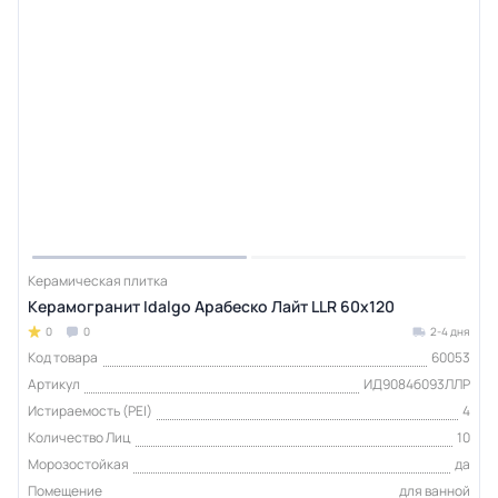
Керамическая плитка
Керамогранит Idalgo Арабеско Лайт LLR 60x120
0
0
2-4 дня
Код товара
60053
Артикул
ИД9084б093ЛЛР
Истираемость (PEI)
4
Количество Лиц
10
Морозостойкая
да
Помещение
для ванной