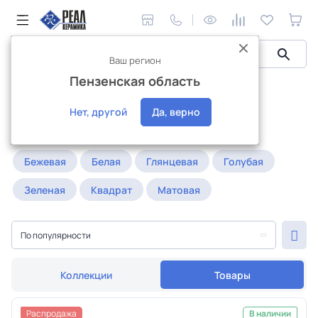
Ваш регион
Пензенская область
Керамическая плитка
Настенная
Настенная плитка
Нет, другой
Да, верно
Популярное:
20*20
25*25
60*60
Бежевая
Белая
Глянцевая
Голубая
Зеленая
Квадрат
Матовая
По популярности
Коллекции
Товары
Распродажа
В наличии