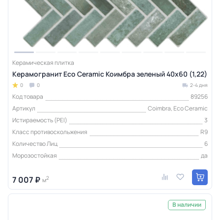
Керамическая плитка
Керамогранит Eco Ceramic Коимбра зеленый 40x60 (1,22)
0
0
2-4 дня
Код товара
89256
Артикул
Coimbra, Eco Ceramic
Истираемость (PEI)
3
Класс противоскольжения
R9
Количество Лиц
6
Морозостойкая
да
7 007 ₽
2
м
В наличии