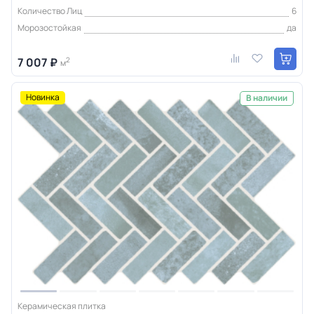
Количество Лиц
6
Морозостойкая
да
7 007 ₽
2
м
Новинка
В наличии
Керамическая плитка