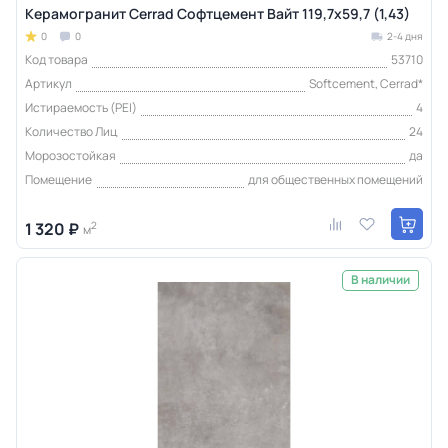
Керамогранит Cerrad Софтцемент Вайт 119,7x59,7 (1,43)
0
0
2-4 дня
Код товара
53710
Артикул
Softcement, Cerrad*
Истираемость (PEI)
4
Количество Лиц
24
Морозостойкая
да
Помещение
для общественных помещений
1 320 ₽
2
м
В наличии