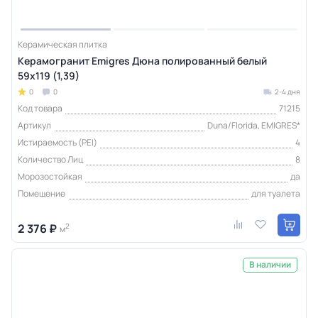
Керамическая плитка
Керамогранит Emigres Дюна полированный белый
59x119 (1,39)
0
0
2-4 дня
Код товара
71215
Артикул
Duna/Florida, EMIGRES*
Истираемость (PEI)
4
Количество Лиц
8
Морозостойкая
да
Помещение
для туалета
2 376 ₽
2
м
В наличии