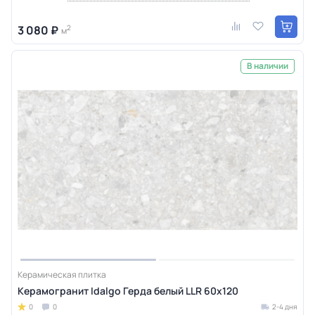
3 080 ₽
2
м
В наличии
Керамическая плитка
Керамогранит Idalgo Герда белый LLR 60x120
0
0
2-4 дня