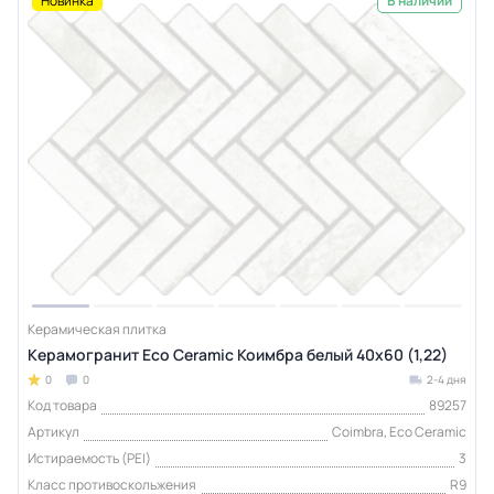
Новинка
В наличии
Керамическая плитка
Керамогранит Eco Ceramic Коимбра белый 40x60 (1,22)
0
0
2-4 дня
Код товара
89257
Артикул
Coimbra, Eco Ceramic
Истираемость (PEI)
3
Класс противоскольжения
R9