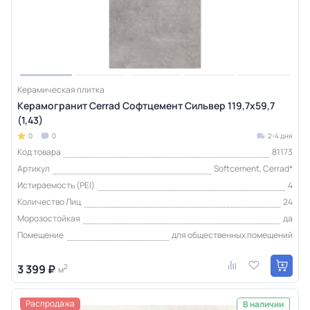
Керамическая плитка
Керамогранит Cerrad Софтцемент Сильвер 119,7x59,7
(1,43)
0
0
2-4 дня
Код товара
81173
Артикул
Softcement, Cerrad*
Истираемость (PEI)
4
Количество Лиц
24
Морозостойкая
да
Помещение
для общественных помещений
3 399 ₽
2
м
Распродажа
В наличии