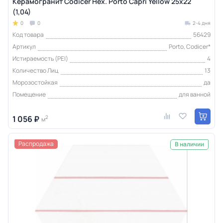
Керамогранит Codicer Hex. Porto Capri Yellow 25x22
(1,04)
0
0
2-4 дня
Код товара
56429
Артикул
Porto, Codicer*
Истираемость (PEI)
4
Количество Лиц
13
Морозостойкая
да
Помещение
для ванной
1 056 ₽
2
м
Распродажа
В наличии