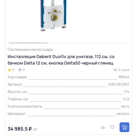
Сантехника и аксессуары
Инсталляция Geberit Duofix для унитаза, 112 см, со
бачком Delta 12 см, кнопка Delta50 черный глянец
0
0
2-4 дня
Код товара
88344
Артикул
458.128.DW.1
Высота, см
114
Глубина, см
14,5
Кнопка в комплекте
есть
Материал
металл
34 985.5 ₽
шт