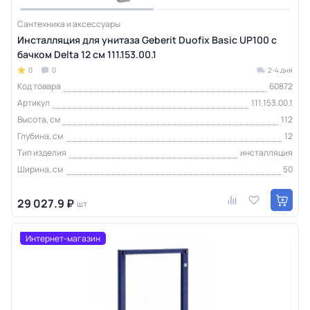
Сантехника и аксессуары
Инсталляция для унитаза Geberit Duofix Basic UP100 с
бачком Delta 12 см 111.153.00.1
0
0
2-4 дня
Код товара
60872
Артикул
111.153.00.1
Высота, см
112
Глубина, см
12
Тип изделия
инсталляция
Ширина, см
50
29 027.9 ₽
шт
Интернет-магазин