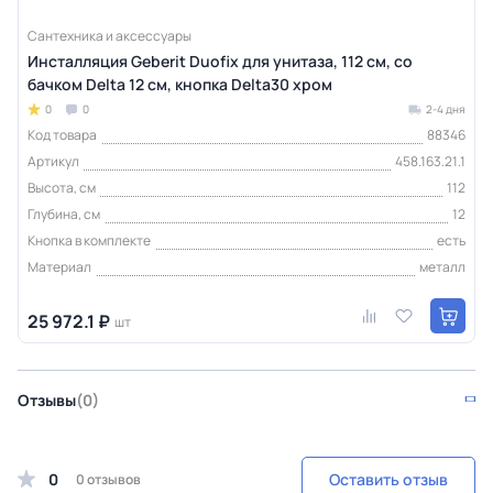
Сантехника и аксессуары
Инсталляция Geberit Duofix для унитаза, 112 см, со
бачком Delta 12 см, кнопка Delta30 хром
0
0
2-4 дня
Код товара
88346
Артикул
458.163.21.1
Высота, см
112
Глубина, см
12
Кнопка в комплекте
есть
Материал
металл
25 972.1 ₽
шт
Отзывы
(0)
0
Оставить отзыв
0 отзывов