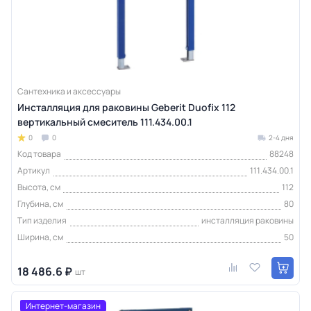
Сантехника и аксессуары
Инсталляция для раковины Geberit Duofix 112
вертикальный смеситель 111.434.00.1
0
0
2-4 дня
Код товара
88248
Артикул
111.434.00.1
Высота, см
112
Глубина, см
80
Тип изделия
инсталляция раковины
Ширина, см
50
18 486.6 ₽
шт
Интернет-магазин