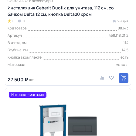
Сантехника и аксессуары
Инсталляция Geberit Duofix для унитаза, 112 см, со
бачком Delta 12 см, кнопка Delta20 хром
0
0
2-4 дня
Код товара
88343
Артикул
458.118.21.2
Высота, см
114
Глубина, см
14,5
Кнопка в комплекте
есть
Материал
металл
27 500 ₽
шт
Интернет-магазин