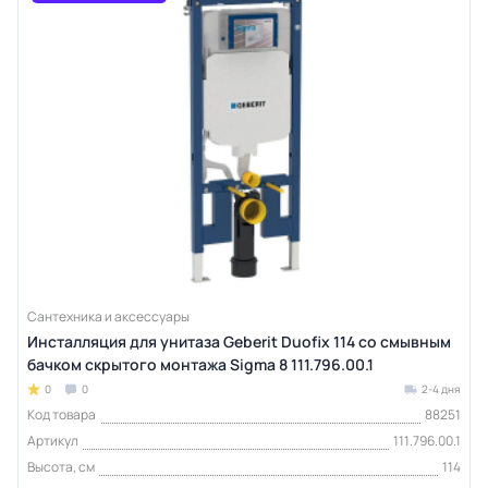
Сантехника и аксессуары
Инсталляция для унитаза Geberit Duofix 114 со смывным
бачком скрытого монтажа Sigma 8 111.796.00.1
0
0
2-4 дня
Код товара
88251
Артикул
111.796.00.1
Высота, см
114