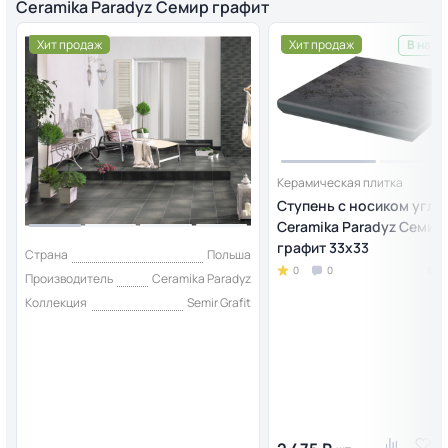
Ceramika Paradyz Семир графит
Хит продаж
Хит продаж
В нали
Керамическая плитка
Ступень с носиком угло
Ceramika Paradyz Семир
графит 33х33
Страна
Польша
0
0
Производитель
Ceramika Paradyz
Коллекция
Semir Grafit