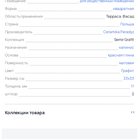
Помещение
для общественных помещений
Форма
квадратная
Область применения
Терраса, Фасад
Страна
Польша
Производитель
Ceramika Paradyz
Коллекция
Semir Grafit
Назначение
капинос
Основа
красная глина
Поверхность
матовая
Цвет
Графит
Размер, см
33x33
Толщина, мм
11
шт/кор
2
Коллекции товара