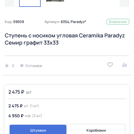
Код:
59509
Артикул:
6354, Paradyz*
В наличии
Ступень с носиком угловая Ceramika Paradyz
Семир графит 33х33
0
0 отзывов
2 475 ₽
шт
2 475 ₽
шт
(1 шт)
4 950 ₽
кор
(2 шт)
Штуками
Коробками