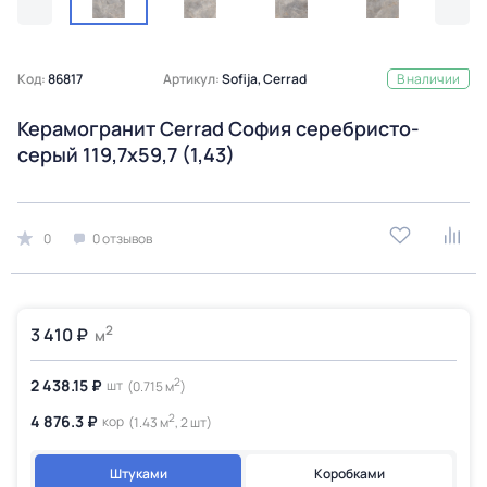
Код:
86817
Артикул:
Sofija, Cerrad
В наличии
Керамогранит Cerrad София серебристо-
серый 119,7x59,7 (1,43)
0
0 отзывов
2
3 410 ₽
м
2
2 438.15 ₽
шт
(0.715 м
)
2
4 876.3 ₽
кор
(1.43 м
, 2 шт)
Штуками
Коробками