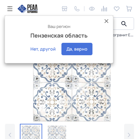
Ваш регион
Пензенская область
Керамическая плитка
El Molino
Элис
Керамогранит El Molino Элис Азул 58x58 (1,00)
Новинка
Нет, другой
Да, верно