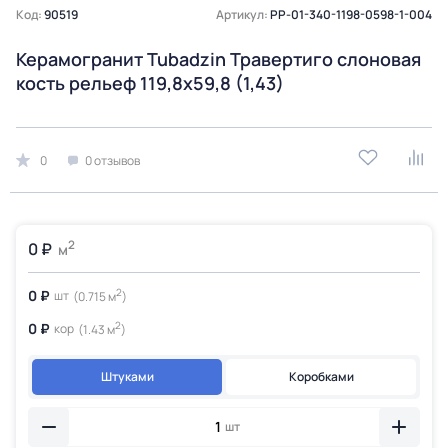
Код:
90519
Артикул:
PP-01-340-1198-0598-1-004
Керамогранит Tubadzin Травертиго слоновая
кость рельеф 119,8х59,8 (1,43)
0
0 отзывов
2
0 ₽
м
2
0 ₽
шт
(0.715 м
)
2
0 ₽
кор
(1.43 м
)
Штуками
Коробками
шт