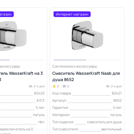
агазин
Интернет-магазин
 аксессуары
Сантехника и аксессуары
ель WasserKraft на 3
Смеситель WasserKraft Naab для
3
душа 8652
2-4 дня
0
0
2-4 дня
82420
Код товара
82421
A313
Артикул
8652
5 лет
Гарантия
5 лет
латунь
Материал
латунь
Нет
Тип изделия
смеситель для душа
переключатель на 3
Тип смесителя
вентильный
выхода