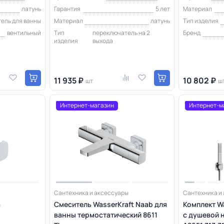
латунь
Гарантия
5 лет
Материал
ель для ванны
Материал
латунь
Тип изделия
вентильный
Тип
переключатель на 2
Бренд
изделия
выхода
11 935 ₽
10 802 ₽
шт
ш
Интернет-магазин
Интернет-м
Сантехника и аксессуары
Сантехника и
а
Смеситель WasserKraft Naab для
Комплект W
ванны термостатический 8611
с душевой 