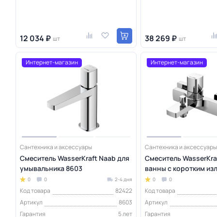
12 034 ₽
38 269 ₽
шт
шт
Интернет-магазин
Интернет-магазин
Сантехника и аксессуары
Сантехника и аксессуары
Смеситель WasserKraft Naab для
Смеситель WasserKra
умывальника 8603
ванны с коротким из
0
0
2-4 дня
0
0
Код товара
82422
Код товара
Артикул
8603
Артикул
Гарантия
5 лет
Гарантия