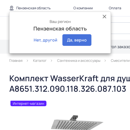
Пензенская область
О компании
Оплата
Ваш регион
Пензенская область
Нет, другой
Да, верно
Каталог
Дилерам
Акции
Стол заказ
Главная
Каталог
Сантехника и аксессуары
Смесители
Комплект WasserKraft для ду
A8651.312.090.118.326.087.103
Интернет-магазин