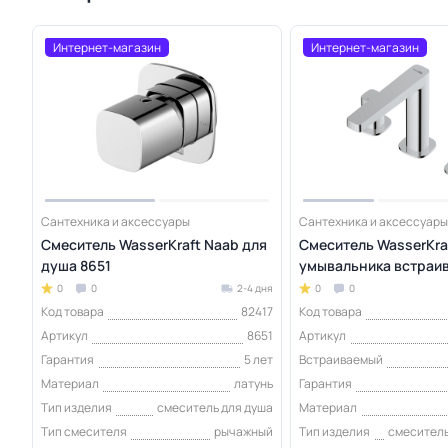
Интернет-магазин
Интернет-магазин
Сантехника и аксессуары
Сантехника и аксессуары
Смеситель WasserKraft Naab для
Смеситель WasserKra
душа 8651
умывальника встраи
0
0
2-4 дня
0
0
Код товара
82417
Код товара
Артикул
8651
Артикул
Гарантия
5 лет
Встраиваемый
Материал
латунь
Гарантия
Тип изделия
смеситель для душа
Материал
Тип смесителя
рычажный
Тип изделия
смеситель