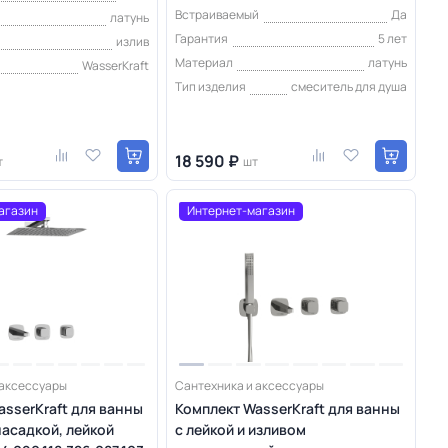
Встраиваемый
Да
латунь
Гарантия
5 лет
излив
Материал
латунь
WasserKraft
Тип изделия
смеситель для душа
18 590 ₽
т
шт
агазин
Интернет-магазин
 аксессуары
Сантехника и аксессуары
asserKraft для ванны
Комплект WasserKraft для ванны
насадкой, лейкой
с лейкой и изливом