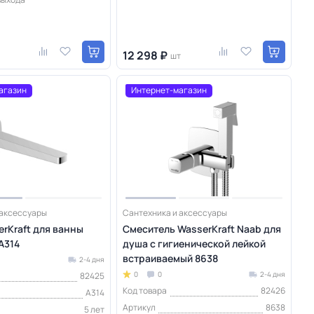
12 298 ₽
шт
агазин
Интернет-магазин
 аксессуары
Сантехника и аксессуары
rKraft для ванны
Смеситель WasserKraft Naab для
A314
душа с гигиенической лейкой
встраиваемый 8638
2-4 дня
0
0
2-4 дня
82425
Код товара
82426
A314
Артикул
8638
5 лет