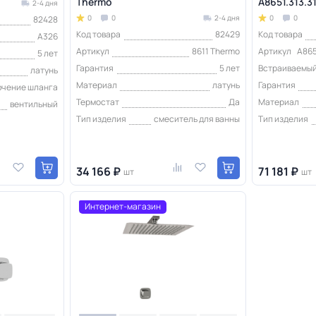
Thermo
A8651.313.31
2-4 дня
0
0
2-4 дня
0
0
82428
Код товара
82429
Код товара
A326
Артикул
8611 Thermo
Артикул
A865
5 лет
Гарантия
5 лет
Встраиваемы
латунь
Материал
латунь
Гарантия
ючение шланга
Термостат
Да
Материал
вентильный
Тип изделия
смеситель для ванны
Тип изделия
34 166 ₽
71 181 ₽
шт
шт
Интернет-магазин