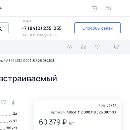
ты
Пенза
+7 (8412) 235-255
Способы связи
Пн - Пт c 9:00 до 20:00
ый A8651.312.090.118.326.087.103
 встраиваемый
Код:
83737
Артикул:
A8651.312.090.118.326.087.103
Да
60 379 ₽
5 лет
шт
латунь