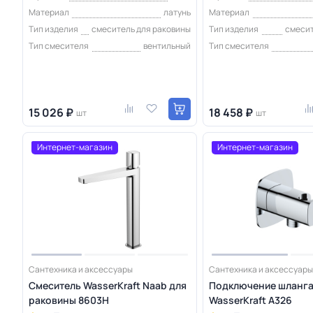
Материал
латунь
Материал
Тип изделия
смеситель для раковины
Тип изделия
смесит
Тип смесителя
вентильный
Тип смесителя
15 026 ₽
18 458 ₽
шт
шт
Интернет-магазин
Интернет-магазин
Сантехника и аксессуары
Сантехника и аксессуары
Смеситель WasserKraft Naab для
Подключение шланг
раковины 8603H
WasserKraft A326