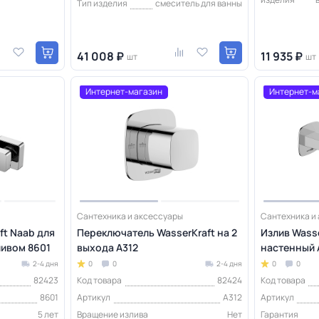
Тип изделия
смеситель для ванны
41 008 ₽
11 935 ₽
шт
шт
Интернет-магазин
Интернет-м
Сантехника и аксессуары
Сантехника и
ft Naab для
Переключатель WasserKraft на 2
Излив Wasse
ливом 8601
выхода A312
настенный 
2-4 дня
0
0
2-4 дня
0
0
82423
Код товара
82424
Код товара
8601
Артикул
A312
Артикул
5 лет
Вращение излива
Нет
Гарантия