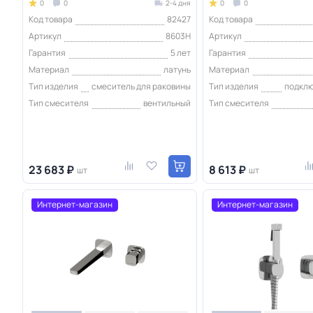
0
0
2-4 дня
0
0
Код товара
82427
Код товара
Артикул
8603H
Артикул
Гарантия
5 лет
Гарантия
Материал
латунь
Материал
Тип изделия
смеситель для раковины
Тип изделия
подкл
Тип смесителя
вентильный
Тип смесителя
23 683 ₽
8 613 ₽
шт
шт
Интернет-магазин
Интернет-магазин