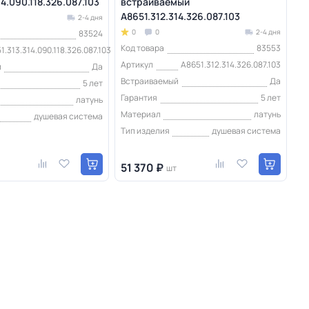
4.090.118.326.087.103
встраиваемый
A8651.312.314.326.087.103
2-4 дня
0
0
2-4 дня
83524
Код товара
83553
1.313.314.090.118.326.087.103
Артикул
A8651.312.314.326.087.103
й
Да
Встраиваемый
Да
5 лет
Гарантия
5 лет
латунь
Материал
латунь
душевая система
Тип изделия
душевая система
51 370 ₽
шт