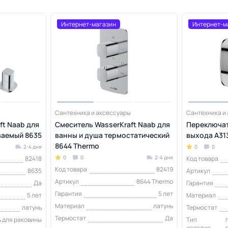
Интернет-магазин
Интернет-м
Сантехника и аксессуары
Сантехника и
ft Naab для
Смеситель WasserKraft Naab для
Переключат
ваемый 8635
ванны и душа термостатический
выхода A31
8644 Thermo
2-4 дня
0
0
0
0
2-4 дня
82418
Код товара
Код товара
82419
8635
Артикул
Артикул
8644 Thermo
Да
Гарантия
Гарантия
5 лет
5 лет
Материал
Материал
латунь
латунь
Термостат
Термостат
Да
 для раковины
Тип
изделия