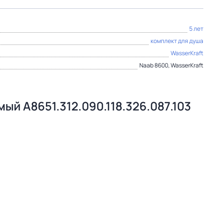
5 лет
комплект для душа
WasserKraft
Naab 8600, WasserKraft
ый A8651.312.090.118.326.087.103