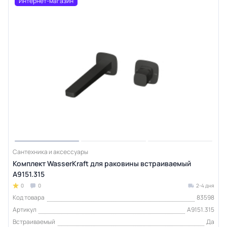
Интернет-магазин
Сантехника и аксессуары
Комплект WasserKraft для раковины встраиваемый
A9151.315
0
0
2-4 дня
Код товара
83598
Артикул
A9151.315
Встраиваемый
Да