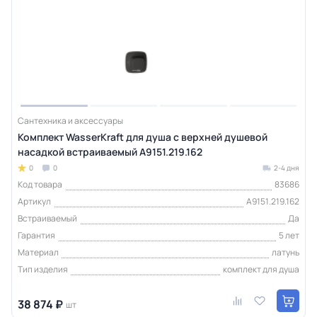
Сантехника и аксессуары
Комплект WasserKraft для душа с верхней душевой
насадкой встраиваемый A9151.219.162
0
0
2-4 дня
Код товара
83686
Артикул
A9151.219.162
Встраиваемый
Да
Гарантия
5 лет
Материал
латунь
Тип изделия
комплект для душа
38 874 ₽
шт