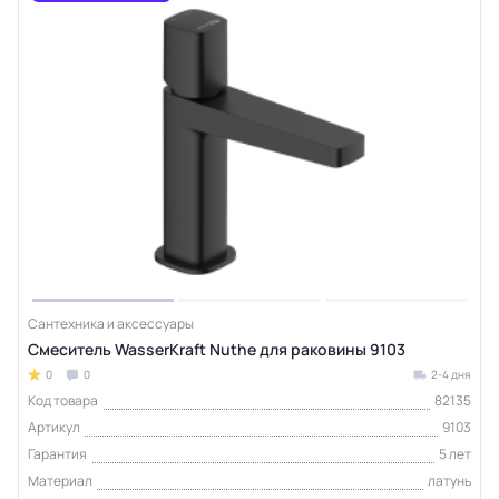
Сантехника и аксессуары
Смеситель WasserKraft Nuthe для раковины 9103
0
0
2-4 дня
Код товара
82135
Артикул
9103
Гарантия
5 лет
Материал
латунь