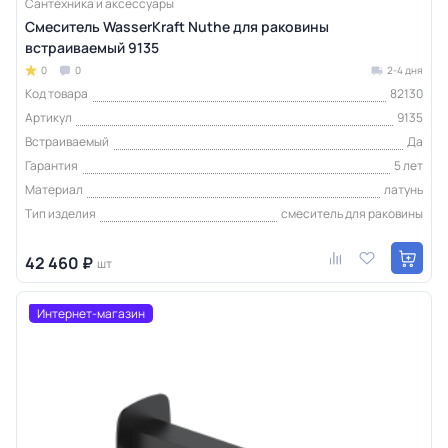
Сантехника и аксессуары
Смеситель WasserKraft Nuthe для раковины
встраиваемый 9135
0
0
2-4 дня
Код товара
82130
Артикул
9135
Встраиваемый
Да
Гарантия
5 лет
Материал
латунь
Тип изделия
смеситель для раковины
42 460 ₽
шт
Интернет-магазин