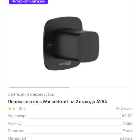
Интернет-магазин
Сантехника и аксессуары
Переключатель WasserKraft на 2 выхода A264
0
0
2-4 дня
Код товара
82132
Артикул
A264
Гарантия
5 лет
Материал
латунь