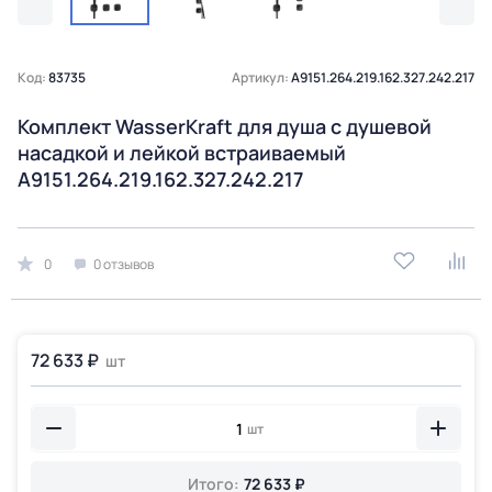
Код:
83735
Артикул:
A9151.264.219.162.327.242.217
Комплект WasserKraft для душа с душевой
насадкой и лейкой встраиваемый
A9151.264.219.162.327.242.217
0
0 отзывов
72 633 ₽
шт
шт
Итого:
72 633 ₽