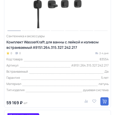
Сантехника и аксессуары
Комплект WasserKraft для ванны с лейкой и изливом
встраиваемый A9151.264.315.327.242.217
0
0
2-4 дня
Код товара
83554
Артикул
A9151.264.315.327.242.217
Встраиваемый
Да
Гарантия
5 лет
Материал
латунь
Тип изделия
душевая система
59 169 ₽
шт