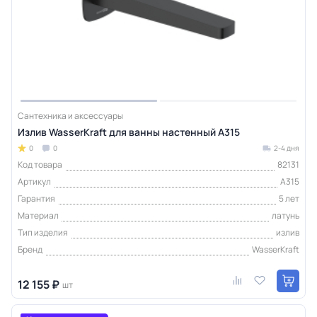
Сантехника и аксессуары
Излив WasserKraft для ванны настенный A315
0
0
2-4 дня
Код товара
82131
Артикул
A315
Гарантия
5 лет
Материал
латунь
Тип изделия
излив
Бренд
WasserKraft
12 155 ₽
шт