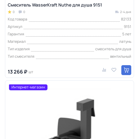
Смеситель WasserKraft Nuthe для душа 9151
0
0
2-4 дня
Код товара
82133
Артикул
9151
Гарантия
5 лет
Материал
латунь
Тип изделия
смеситель для душа
Тип смесителя
вентильный
13 266 ₽
шт
Интернет-магазин