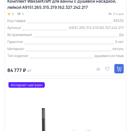
Комплект WasserKraft для ванны с душевой насадкой,
лейкой A9151.265.315.219.162.327.242.217
0
0
2-4 дня
Код товара
83532
Артикул
A9151.265.315.219.162.327.242.217
Встраиваемый
Да
Гарантия
5 лет
Материал
латунь
Тип изделия
душевая система
84 777 ₽
шт
Интернет-магазин