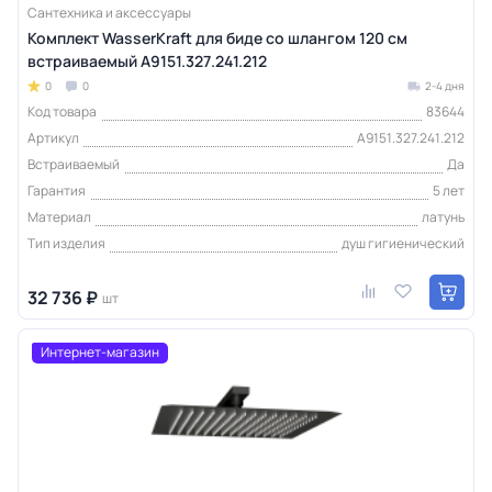
Сантехника и аксессуары
Комплект WasserKraft для биде со шлангом 120 см
встраиваемый A9151.327.241.212
0
0
2-4 дня
Код товара
83644
Артикул
A9151.327.241.212
Встраиваемый
Да
Гарантия
5 лет
Материал
латунь
Тип изделия
душ гигиенический
32 736 ₽
шт
Интернет-магазин