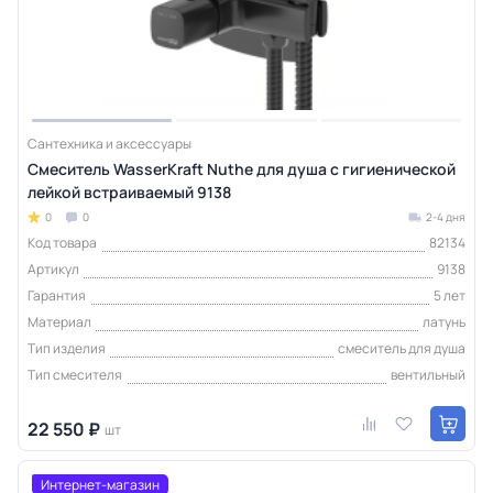
Сантехника и аксессуары
Смеситель WasserKraft Nuthe для душа с гигиенической
лейкой встраиваемый 9138
0
0
2-4 дня
Код товара
82134
Артикул
9138
Гарантия
5 лет
Материал
латунь
Тип изделия
смеситель для душа
Тип смесителя
вентильный
22 550 ₽
шт
Интернет-магазин