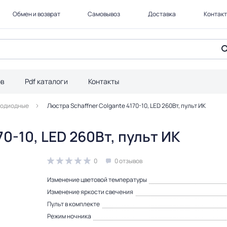
Обмен и возврат
Самовывоз
Доставка
Контак
ов
Pdf каталоги
Контакты
тодиодные
Люстра Schaffner Colgante 4170-10, LED 260Вт, пульт ИК
0-10, LED 260Вт, пульт ИК
0
0 отзывов
Изменение цветовой температуры
Изменение яркости свечения
Пульт в комплекте
Режим ночника