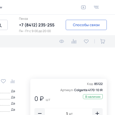
ты
Пенза
+7 (8412) 235-255
Способы связи
Пн - Пт c 9:00 до 20:00
Код:
85122
Артикул:
Colgante 4170-10 IR
Да
0 ₽
В наличии
Да
шт
Да
Да
шт