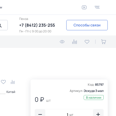
ты
Пенза
+7 (8412) 235-255
Способы связи
Пн - Пт c 9:00 до 20:00
Код:
85797
Артикул:
Эскуда 3 мал
Китай
0 ₽
В наличии
шт
шт