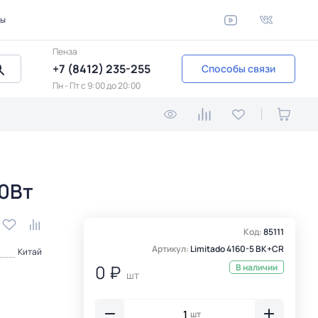
ты
Пенза
+7 (8412) 235-255
Способы связи
Пн - Пт c 9:00 до 20:00
60Вт
Код:
85111
Артикул:
Limitado 4160-5 BK+CR
Китай
0 ₽
В наличии
шт
шт