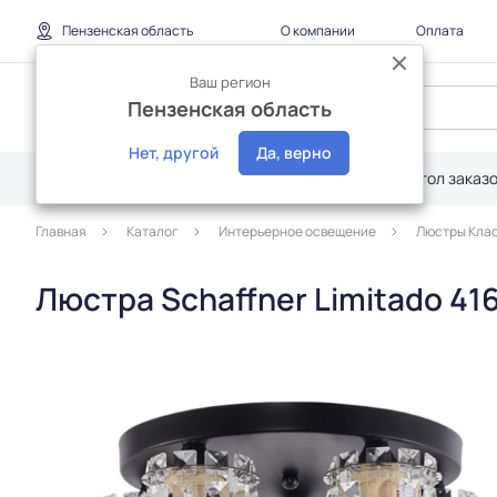
Пензенская область
О компании
Оплата
Ваш регион
Пензенская область
Нет, другой
Да, верно
Каталог
Дилерам
Акции
Стол заказ
Главная
Каталог
Интерьерное освещение
Люстры Кла
Люстра Schaffner Limitado 41