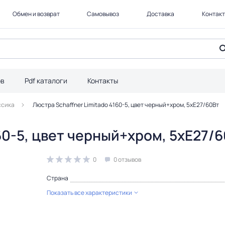
Обмен и возврат
Самовывоз
Доставка
Контак
ов
Pdf каталоги
Контакты
ссика
Люстра Schaffner Limitado 4160-5, цвет черный+хром, 5хE27/60Вт
60-5, цвет черный+хром, 5хE27/
0
0 отзывов
Страна
Показать все характеристики