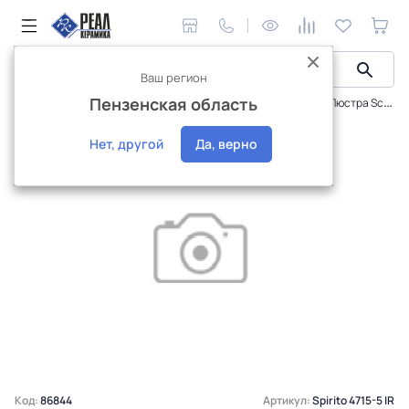
Ваш регион
Пензенская область
Интерьерное освещение
Люстры светодиодные
Люстра Schaffner Spirito 4715-5, LED 80Вт, пульт ИК
Нет, другой
Да, верно
Код:
86844
Артикул:
Spirito 4715-5 IR