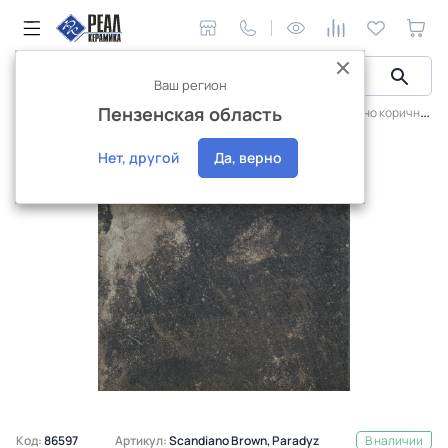
Ваш регион
Пензенская область
Керамическая плитка
Ceramika Paradyz
Скандиано коричневая
Нет, другой
Да, верно
Код:
86597
Артикул:
Scandiano Brown, Paradyz
В наличии