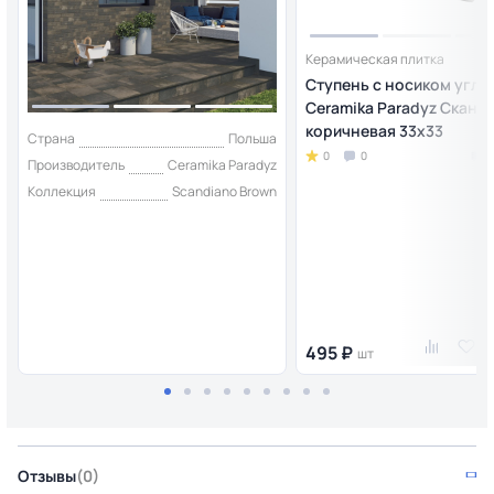
Керамическая плитка
Ступень с носиком угло
Ceramika Paradyz Сканд
коричневая 33x33
Страна
Польша
0
0
Производитель
Ceramika Paradyz
Коллекция
Scandiano Brown
495 ₽
шт
Отзывы
(0)