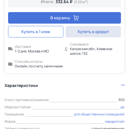
2
Итого:
332.64 ₽
(0.09 м
)
В корзину
Купить в 1 клик
Купить в кредит
Самовывоз:
Доставка:
Калужская обл., Киевское
1-2 дня, Москва и МО
шоссе, 132
Способы оплаты:
Онлайн, по счету, наличными
Характеристики
Класс противоскольжения
R10
Морозостойкая
да
Помещение
для общественных помещений
Форма
квадратная
Эффект поверхности
структурированная