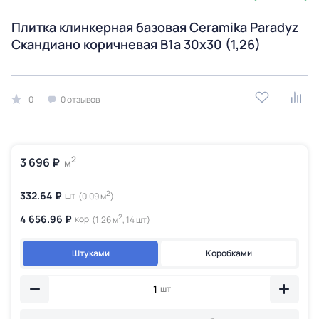
Плитка клинкерная базовая Ceramika Paradyz
Скандиано коричневая B1a 30x30 (1,26)
0
0 отзывов
2
3 696 ₽
м
2
332.64 ₽
шт
(0.09 м
)
2
4 656.96 ₽
кор
(1.26 м
, 14 шт)
Штуками
Коробками
шт