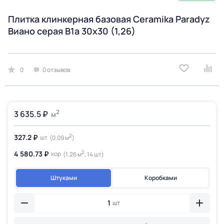
Плитка клинкерная базовая Ceramika Paradyz
Виано серая B1a 30x30 (1,26)
0
0 отзывов
2
3 635.5 ₽
м
2
327.2 ₽
шт
(0.09 м
)
2
4 580.73 ₽
кор
(1.26 м
, 14 шт)
Штуками
Коробками
шт