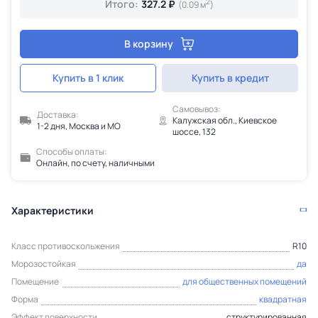
2
Итого:
327.2 ₽
(0.09 м
)
В корзину
Купить в 1 клик
Купить в кредит
Самовывоз:
Доставка:
Калужская обл., Киевское
1-2 дня, Москва и МО
шоссе, 132
Способы оплаты:
Онлайн, по счету, наличными
Характеристики
Класс противоскольжения
R10
Морозостойкая
да
Помещение
для общественных помещений
Форма
квадратная
Эффект поверхности
структурированная