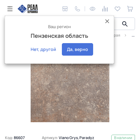
Ваш регион
Пензенская область
Керамическая плитка
Ceramika Paradyz
Виано серая
Плит
Нет, другой
Да, верно
Код:
86607
Артикул:
Viano Grys, Paradyz
В наличии