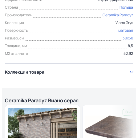
Страна
Польша
Производитель
Ceramika Paradyz
Коллекция
Viano Grys
Поверхность
матовая
Размер, см
30x30
Толщина, мм
8,5
М2 в паллете
52,92
Коллекции товара
Ceramika Paradyz Виано серая
В нали