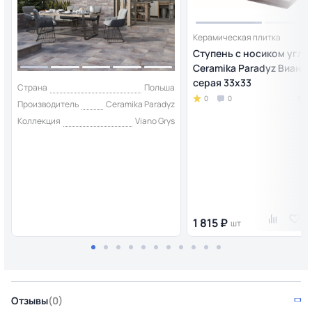
Керамическая плитка
Ступень с носиком угло
Ceramika Paradyz Виано
серая 33x33
Страна
Польша
0
0
Производитель
Ceramika Paradyz
Коллекция
Viano Grys
1 815 ₽
шт
Отзывы
(0)