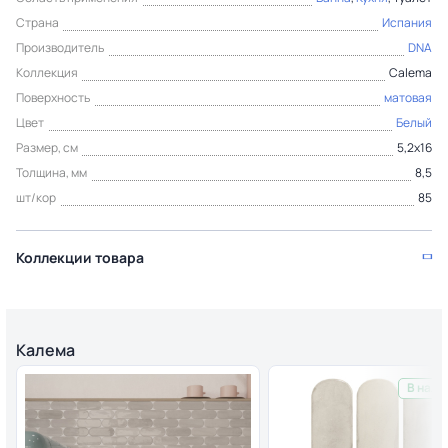
Страна
Испания
Производитель
DNA
Коллекция
Calema
Поверхность
матовая
Цвет
Белый
Размер, см
5,2x16
Толщина, мм
8,5
шт/кор
85
Коллекции товара
Калема
В нали