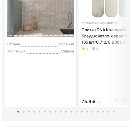
Керамическая плитка
Плитка DNA Калема Овал
Клауд/светло-серая 5,2
(85 шт/0,712/0,0083 м2)
Страна
Испания
0
0
Коллекция
Calema
75.9 ₽
шт