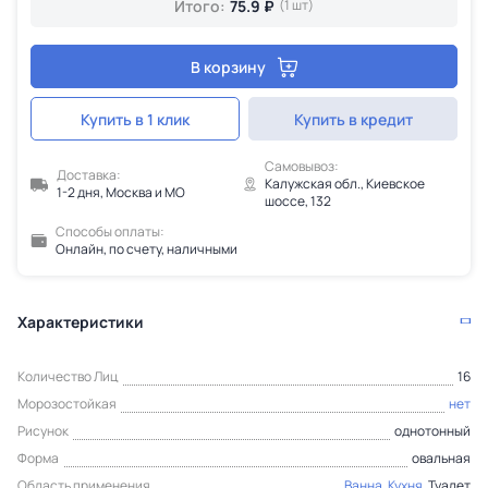
Итого:
75.9 ₽
(1 шт)
В корзину
Купить в 1 клик
Купить в кредит
Самовывоз:
Доставка:
Калужская обл., Киевское
1-2 дня, Москва и МО
шоссе, 132
Способы оплаты:
Онлайн, по счету, наличными
Характеристики
Количество Лиц
16
Морозостойкая
нет
Рисунок
однотонный
Форма
овальная
Область применения
Ванна
,
Кухня
, Туалет