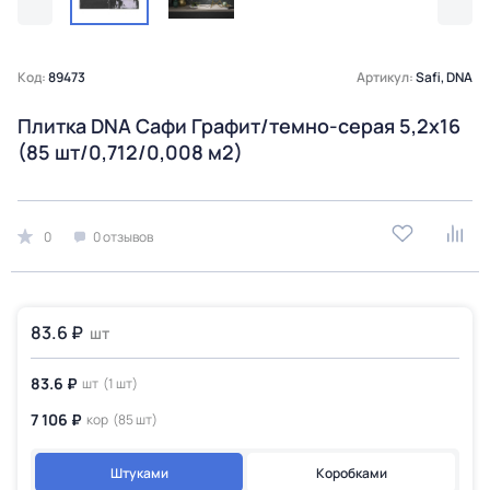
Код:
89473
Артикул:
Safi, DNA
Плитка DNA Сафи Графит/темно-серая 5,2х16
(85 шт/0,712/0,008 м2)
0
0 отзывов
83.6 ₽
шт
83.6 ₽
шт
(1 шт)
7 106 ₽
кор
(85 шт)
Штуками
Коробками