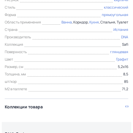
Стиль
классический
Форма
прямоугольная
Область применения
Ванна
, Коридор,
Кухня
, Спальня, Туалет
Страна
Испания
Производитель
DNA
Коллекция
Safi
Поверхность
глянцевая
Цвет
Графит
Размер, см
5,2x16
Толщина, мм
8,5
шт/кор
85
М2 в паллете
71,2
Коллекции товара