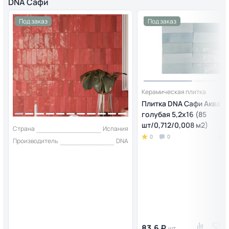
DNA Сафи
Под заказ
Под заказ
Керамическая плитка
Плитка DNA Сафи Аква/
голубая 5,2х16 (85
шт/0,712/0,008 м2)
Страна
Испания
0
0
Производитель
DNA
83.6 ₽
шт