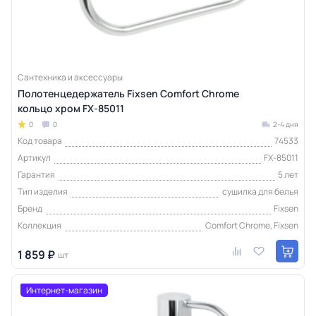
Сантехника и аксессуары
Полотенцедержатель Fixsen Comfort Chrome
кольцо хром FX-85011
0
0
2-4 дня
Код товара
74533
Артикул
FX-85011
Гарантия
5 лет
Тип изделия
сушилка для белья
Бренд
Fixsen
Коллекция
Comfort Chrome, Fixsen
1 859 ₽
шт
Интернет-магазин