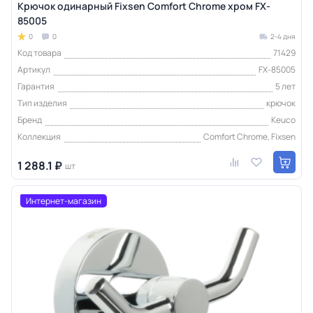
Крючок одинарный Fixsen Comfort Chrome хром FX-
85005
0
0
2-4 дня
Код товара
71429
Артикул
FX-85005
Гарантия
5 лет
Тип изделия
крючок
Бренд
Keuco
Коллекция
Comfort Chrome, Fixsen
1 288.1 ₽
шт
Интернет-магазин