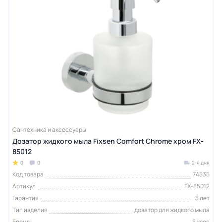
Сантехника и аксессуары
Дозатор жидкого мыла Fixsen Comfort Chrome хром FX-
85012
0
0
2-4 дня
Код товара
74535
Артикул
FX-85012
Гарантия
5 лет
Тип изделия
дозатор для жидкого мыла
Бренд
Fixsen