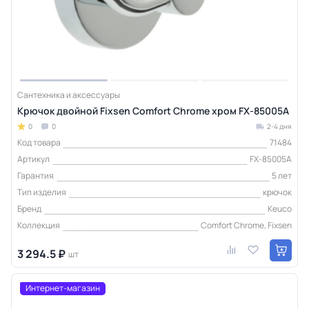
Сантехника и аксессуары
Крючок двойной Fixsen Comfort Chrome хром FX-85005A
0
0
2-4 дня
Код товара
71484
Артикул
FX-85005A
Гарантия
5 лет
Тип изделия
крючок
Бренд
Keuco
Коллекция
Comfort Chrome, Fixsen
3 294.5 ₽
шт
Интернет-магазин