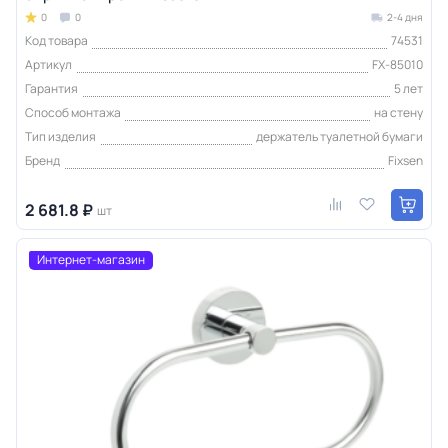
0
0
2-4 дня
Код товара
74531
Артикул
FX-85010
Гарантия
5 лет
Способ монтажа
на стену
Тип изделия
держатель туалетной бумаги
Бренд
Fixsen
2 681.8 ₽
шт
Интернет-магазин