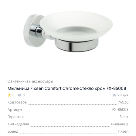
Сантехника и аксессуары
Мыльница Fixsen Comfort Chrome стекло хром FX-85008
0
0
2-4 дня
Код товара
74530
Артикул
FX-85008
Гарантия
5 лет
Тип изделия
мыльница
Бренд
Fixsen