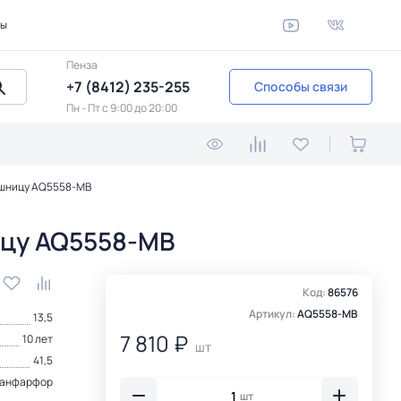
ты
Пенза
+7 (8412) 235-255
Способы связи
Пн - Пт c 9:00 до 20:00
лешницу AQ5558-MB
ницу AQ5558-MB
Код:
86576
Артикул:
AQ5558-MB
13,5
7 810 ₽
10 лет
шт
41,5
анфарфор
шт