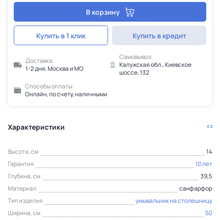
В корзину
Купить в 1 клик
Купить в кредит
Самовывоз:
Доставка:
Калужская обл., Киевское
1-2 дня, Москва и МО
шоссе, 132
Способы оплаты:
Онлайн, по счету, наличными
Характеристики
Высота, см
14
Гарантия
10 лет
Глубина, см
39,5
Материал
санфарфор
Тип изделия
умывальник на столешницу
Ширина, см
50