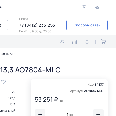
ты
Пенза
+7 (8412) 235-255
Способы связи
Пн - Пт c 9:00 до 20:00
AQ7804-MLC
13,3 AQ7804-MLC
Код:
84837
Артикул:
AQ7804-MLC
70
53 251 ₽
1 год
шт
13,3
еркальный
шт