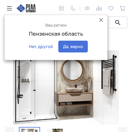
Ваш регион
Пензенская область
Керамическая плитка
Плитка Delacora
Absolute
Absolute
Нет, другой
Да, верно