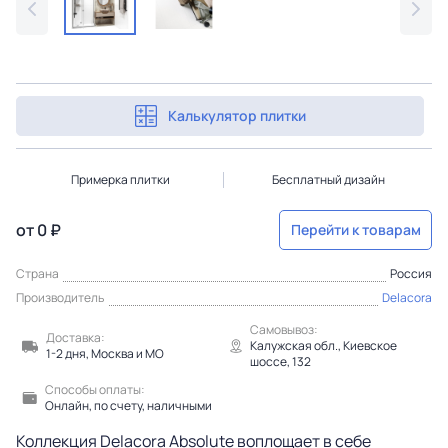
Калькулятор плитки
Примерка плитки
Бесплатный дизайн
от 0 ₽
Перейти к товарам
Страна
Россия
Производитель
Delacora
Самовывоз:
Доставка:
Калужская обл., Киевское
1-2 дня, Москва и МО
шоссе, 132
Способы оплаты:
Онлайн, по счету, наличными
Коллекция Delacora Absolute воплощает в себе