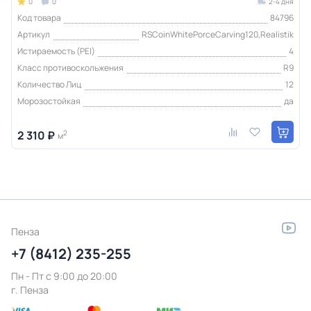
0
0
2-4 дня
Код товара
84796
Артикул
RSCoinWhitePorceCarving120,Realistik
Истираемость (PEI)
4
Класс противоскольжения
R9
Количество Лиц
12
Морозостойкая
да
2 310 ₽
2
м
Пенза
+7 (8412) 235-255
Пн - Пт c 9:00 до 20:00
г. Пенза