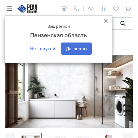
Ваш регион
Пензенская область
Керамическая плитка
Realistik
Койн
Койн
Нет, другой
Да, верно