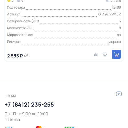
0
0
2-4 дня
Код товара
72188
Артикул
GFA92IRW48R
Истираемость (PEI)
3
Количество Лиц
8
Морозостойкая
да
Рисунок
дерево
2 585 ₽
2
м
Пенза
+7 (8412) 235-255
Пн - Пт c 9:00 до 20:00
г. Пенза