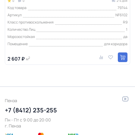
0
0
2-4 дня
Код товара
79744
Артикул
NF6102
Класс противоскольжения
R9
Количество Лиц
1
Морозостойкая
да
Помещение
для коридора
2 607 ₽
2
м
Пенза
+7 (8412) 235-255
Пн - Пт c 9:00 до 20:00
г. Пенза