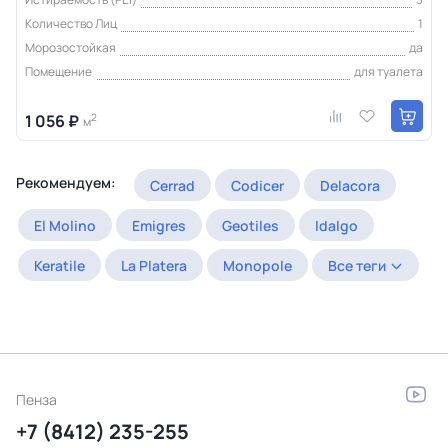
Количество Лиц
1
Морозостойкая
да
Помещение
для туалета
1 056 ₽
2
м
Рекомендуем:
Cerrad
Codicer
Delacora
El Molino
Emigres
Geotiles
Idalgo
Keratile
La Platera
Monopole
Все теги
Пенза
+7 (8412) 235-255