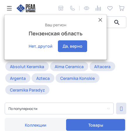
Ваш регион
Пензенская область
Керамическая плитка
Керамогранит
Realonda
Керамогранит Realonda
Нет, другой
Да, верно
Популярное:
20x120
25x25
30x90
Absolut Keramika
Alma Ceramica
Altacera
Argenta
Azteca
Ceramika Konskie
Ceramika Paradyz
По популярности
Коллекции
Товары