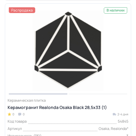
Распродажа
В наличии
Керамическая плитка
Керамогранит Realonda Osaka Black 28,5x33 (1)
0
0
2-4 дня
Код товара
54845
Артикул
Osaka, Realonda*
Истираемость (PEI)
3