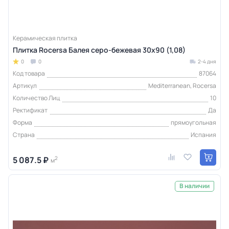
Керамическая плитка
Плитка Rocersa Балея серо-бежевая 30x90 (1,08)
0
0
2-4 дня
Код товара
87064
Артикул
Mediterranean, Rocersa
Количество Лиц
10
Ректификат
Да
Форма
прямоугольная
Страна
Испания
5 087.5 ₽
2
м
В наличии