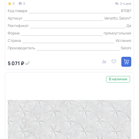
0
0
2-4 дня
Код товара
87087
Артикул
Venatto, Saloni*
Ректификат
Да
Форма
прямоугольная
Страна
Испания
Производитель
Saloni
5 071 ₽
2
м
В наличии