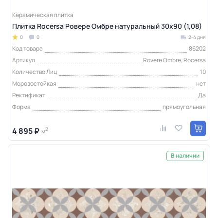
Керамическая плитка
Плитка Rocersa Ровере Омбре натуральный 30x90 (1,08)
0
0
2-4 дня
Код товара
86202
Артикул
Rovere Ombre, Rocersa
Количество Лиц
10
Морозостойкая
нет
Ректификат
Да
Форма
прямоугольная
4 895 ₽
2
м
В наличии