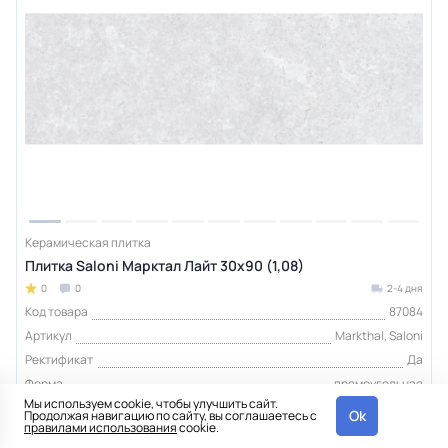
Керамическая плитка
Плитка Saloni Марктал Лайт 30x90 (1,08)
0
0
2-4 дня
Код товара
87084
Артикул
Markthal, Saloni
Ректификат
Да
Форма
прямоугольная
Мы используем cookie, чтобы улучшить сайт.
Страна
Испания
Ok
Продолжая навигацию по сайту, вы соглашаетесь с
правилами использования
cookie.
Производитель
Saloni