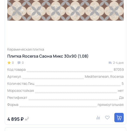
Керамическая плитка
Плитка Rocersa Саона Микс 30x90 (1,08)
0
0
2-4 дня
Код товара
87059
Артикул
Mediterranean, Rocersa
Количество Лиц
5
Морозостойкая
нет
Ректификат
Да
Форма
прямоугольная
4 895 ₽
2
м