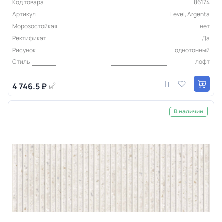
Код товара
86174
Артикул
Level, Argenta
Морозостойкая
нет
Ректификат
Да
Рисунок
однотонный
Стиль
лофт
4 746.5 ₽
2
м
В наличии