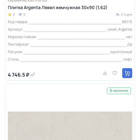
Керамическая плитка
Плитка Argenta Левел жемчужная 30х90 (1,62)
0
0
2-4 дня
Код товара
86175
Артикул
Level, Argenta
Морозостойкая
нет
Ректификат
Да
Рисунок
однотонный
Стиль
лофт
4 746.5 ₽
2
м
В наличии