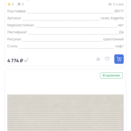
0
0
2-4 дня
Код товара
86177
Артикул
Level, Argenta
Морозостойкая
нет
Ректификат
Да
Рисунок
однотонный
Стиль
лофт
4 774 ₽
2
м
В наличии