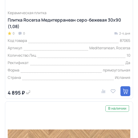
Керамическая плитка
Плитка Rocersa Медитерранеан серо-бежевая 30x90
(1,08)
0
0
2-4 дня
Код товара
87065
Артикул
Mediterranean, Rocersa
Количество Лиц
10
Ректификат
Да
Форма
прямоугольная
Страна
Испания
4 895 ₽
2
м
В наличии