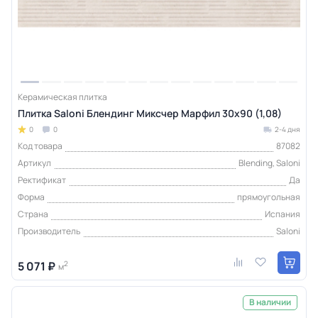
Керамическая плитка
Плитка Saloni Блендинг Миксчер Марфил 30x90 (1,08)
0
0
2-4 дня
Код товара
87082
Артикул
Blending, Saloni
Ректификат
Да
Форма
прямоугольная
Страна
Испания
Производитель
Saloni
5 071 ₽
2
м
В наличии