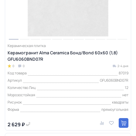
Керамическая плитка
Керамогранит Alma Ceramica Бонд/Bond 60х60 (1,8)
GFU6060BND07R
0
0
2-4 дня
Код товара
87019
Артикул
GFU6060BND07R
Количество Лиц
12
Морозостойкая
нет
Рисунок
квадраты
Форма
прямоугольная
2 629 ₽
2
м