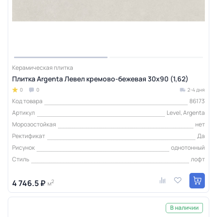
Керамическая плитка
Плитка Argenta Левел кремово-бежевая 30х90 (1,62)
0
0
2-4 дня
Код товара
86173
Артикул
Level, Argenta
Морозостойкая
нет
Ректификат
Да
Рисунок
однотонный
Стиль
лофт
4 746.5 ₽
2
м
В наличии