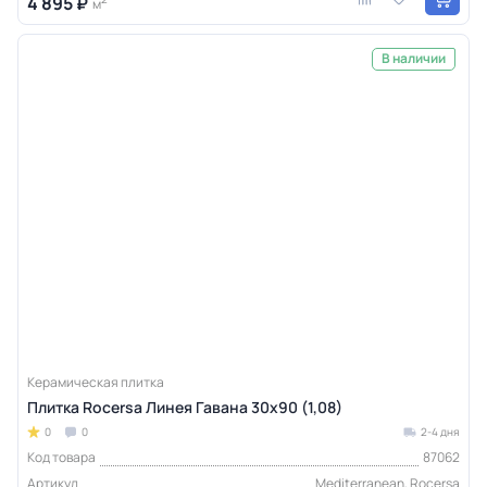
4 895 ₽
м
В наличии
Керамическая плитка
Плитка Rocersa Линея Гавана 30x90 (1,08)
0
0
2-4 дня
Код товара
87062
Артикул
Mediterranean, Rocersa