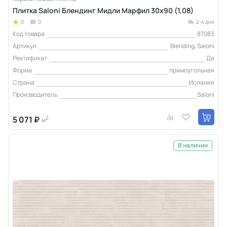
Плитка Saloni Блендинг Мидли Марфил 30x90 (1,08)
0
0
2-4 дня
Код товара
87083
Артикул
Blending, Saloni
Ректификат
Да
Форма
прямоугольная
Страна
Испания
Производитель
Saloni
5 071 ₽
2
м
В наличии