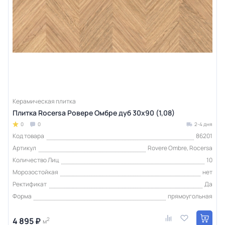
Керамическая плитка
Плитка Rocersa Ровере Омбре дуб 30x90 (1,08)
0
0
2-4 дня
Код товара
86201
Артикул
Rovere Ombre, Rocersa
Количество Лиц
10
Морозостойкая
нет
Ректификат
Да
Форма
прямоугольная
4 895 ₽
2
м