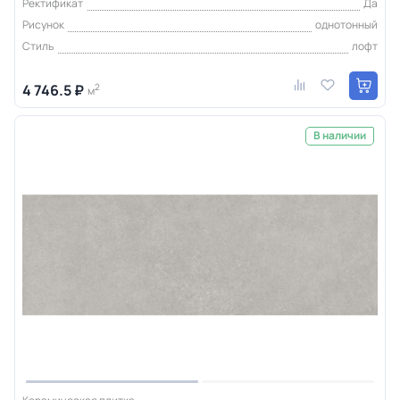
Ректификат
Да
Рисунок
однотонный
Стиль
лофт
4 746.5 ₽
2
м
В наличии