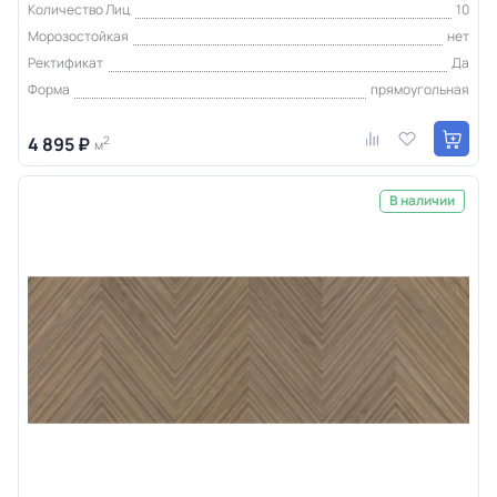
Количество Лиц
10
Морозостойкая
нет
Ректификат
Да
Форма
прямоугольная
4 895 ₽
2
м
В наличии