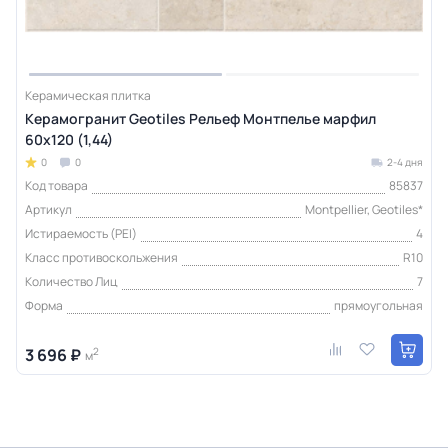
Керамическая плитка
Керамогранит Geotiles Рельеф Монтпелье марфил
60x120 (1,44)
0
0
2-4 дня
Код товара
85837
Артикул
Montpellier, Geotiles*
Истираемость (PEI)
4
Класс противоскольжения
R10
Количество Лиц
7
Форма
прямоугольная
3 696 ₽
2
м