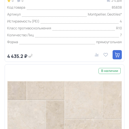
0
0
2-4 дня
Код товара
85838
Артикул
Montpellier, Geotiles*
Истираемость (PEI)
4
Класс противоскольжения
R10
Количество Лиц
7
Форма
прямоугольная
4 435.2 ₽
2
м
В наличии