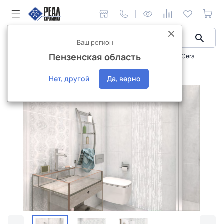
Ваш регион
Пензенская область
Керамическая плитка
Плитка Altacera
Orion, AltaCera
Плитка Altacera Orion
Нет, другой
Да, верно
Интернет-магазин