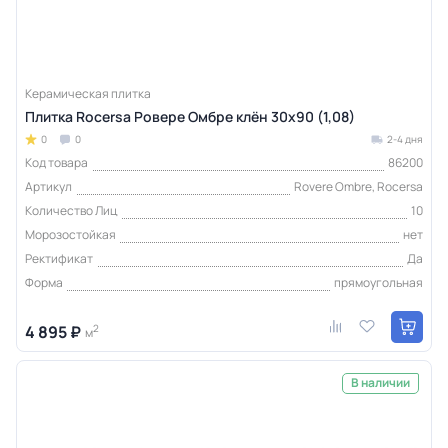
Керамическая плитка
Плитка Rocersa Ровере Омбре клён 30x90 (1,08)
0
0
2-4 дня
Код товара
86200
Артикул
Rovere Ombre, Rocersa
Количество Лиц
10
Морозостойкая
нет
Ректификат
Да
Форма
прямоугольная
4 895 ₽
2
м
В наличии