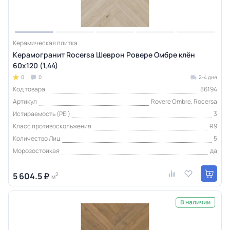
Керамическая плитка
Керамогранит Rocersa Шеврон Ровере Омбре клён
60x120 (1,44)
0
0
2-4 дня
Код товара
86194
Артикул
Rovere Ombre, Rocersa
Истираемость (PEI)
3
Класс противоскольжения
R9
Количество Лиц
5
Морозостойкая
да
5 604.5 ₽
2
м
В наличии