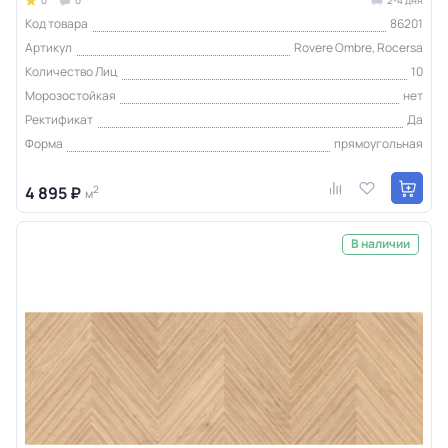
0
0
2-4 дня
Код товара
86201
Артикул
Rovere Ombre, Rocersa
Количество Лиц
10
Морозостойкая
нет
Ректификат
Да
Форма
прямоугольная
4 895 ₽
2
м
В наличии