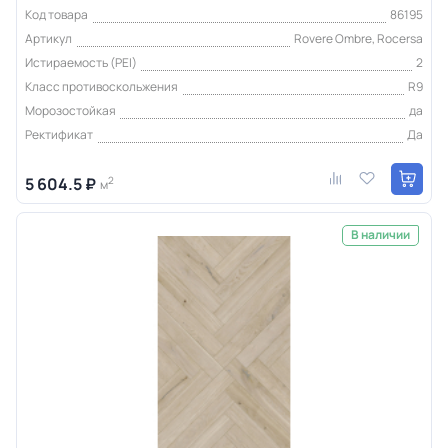
Код товара
86195
Артикул
Rovere Ombre, Rocersa
Истираемость (PEI)
2
Класс противоскольжения
R9
Морозостойкая
да
Ректификат
Да
5 604.5 ₽
2
м
В наличии