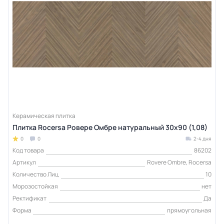
Керамическая плитка
Плитка Rocersa Ровере Омбре натуральный 30x90 (1,08)
0
0
2-4 дня
Код товара
86202
Артикул
Rovere Ombre, Rocersa
Количество Лиц
10
Морозостойкая
нет
Ректификат
Да
Форма
прямоугольная