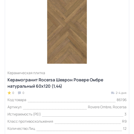
Керамическая плитка
Керамогранит Rocersa Шеврон Ровере Омбре
натуральный 60x120 (1,44)
0
0
2-4 дня
Код товара
86196
Артикул
Rovere Ombre, Rocersa
Истираемость (PEI)
3
Класс противоскольжения
R9
Количество Лиц
12