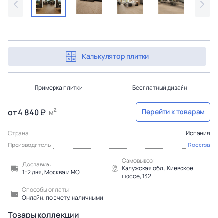
Калькулятор плитки
Примерка плитки
Бесплатный дизайн
2
от 4 840 ₽
Перейти к товарам
м
Страна
Испания
Производитель
Rocersa
Самовывоз:
Доставка:
Калужская обл., Киевское
1-2 дня, Москва и МО
шоссе, 132
Способы оплаты:
Онлайн, по счету, наличными
Товары коллекции