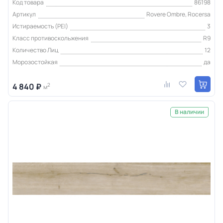
Код товара
86198
Артикул
Rovere Ombre, Rocersa
Истираемость (PEI)
3
Класс противоскольжения
R9
Количество Лиц
12
Морозостойкая
да
4 840 ₽
2
м
В наличии