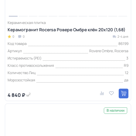
Керамическая плитка
Керамогранит Rocersa Ровере Омбре клён 20x120 (1,68)
0
0
2-4 дня
Код товара
86199
Артикул
Rovere Ombre, Rocersa
Истираемость (PEI)
3
Класс противоскольжения
R9
Количество Лиц
12
Морозостойкая
да
4 840 ₽
2
м
В наличии