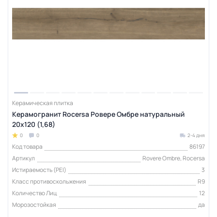
Керамическая плитка
Керамогранит Rocersa Ровере Омбре натуральный
20x120 (1,68)
0
0
2-4 дня
Код товара
86197
Артикул
Rovere Ombre, Rocersa
Истираемость (PEI)
3
Класс противоскольжения
R9
Количество Лиц
12
Морозостойкая
да