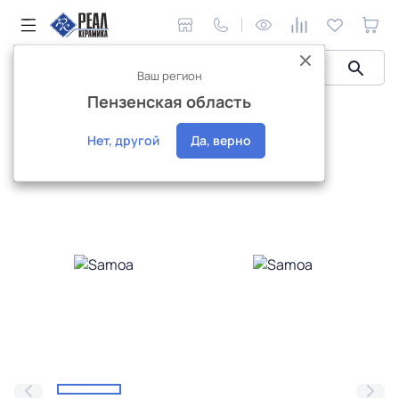
Ваш регион
Пензенская область
Керамическая плитка
El Molino
Samoa
Samoa
Нет, другой
Да, верно
Эксклюзив