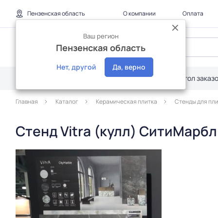
Пензенская область
О компании
Оплата
Ваш регион
Пензенская область
Нет, другой
Да, верно
Каталог
Дилерам
Акции
Стол заказ
Главная
Каталог
Керамическая плитка
Стенды для пл
Стенд Vitra (кулл) СитиМарб