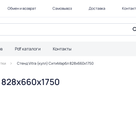
Обмен и возврат
Самовывоз
Доставка
Контак
ов
Pdf каталоги
Контакты
итки
Стенд Vitra (кулл) СитиМарбл 828х660х1750
л 828х660х1750