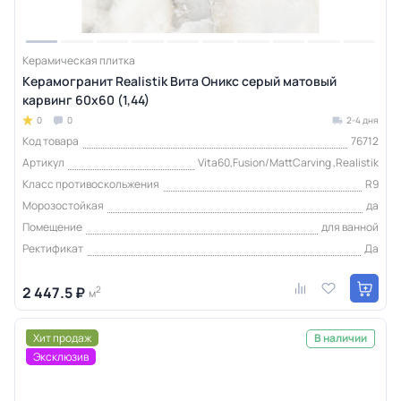
Керамическая плитка
Керамогранит Realistik Вита Оникс серый матовый
карвинг 60x60 (1,44)
0
0
2-4 дня
Код товара
76712
Артикул
Vita60,Fusion/MattCarving ,Realistik
Класс противоскольжения
R9
Морозостойкая
да
Помещение
для ванной
Ректификат
Да
2 447.5 ₽
2
м
Хит продаж
В наличии
Эксклюзив