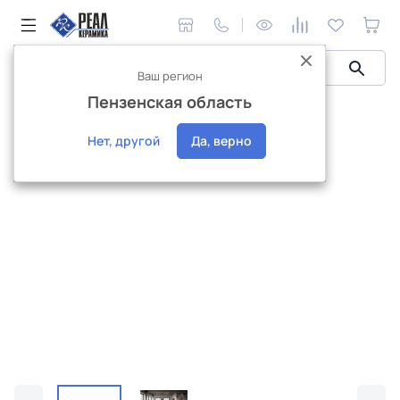
Ваш регион
Пензенская область
Керамическая плитка
Realistik
Вита
Керамогранит Realistik Vita
Нет, другой
Да, верно
Эксклюзив