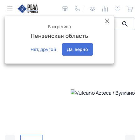
Ваш регион
Пензенская область
Керамическая плитка
Плитка Azteca
Vulcano
Vulcano Azteca / Вулкано Ацтека
Нет, другой
Да, верно