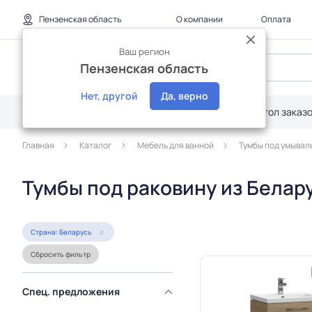
Пензенская область
О компании
Оплата
Ваш регион
Пензенская область
Нет, другой
Да, верно
Каталог
Дилерам
Акции
Стол заказ
Главная
Каталог
Мебель для ванной
Тумбы под умывал
Тумбы под раковину из Белар
Страна: Беларусь
Сбросить фильтр
Спец. предложения