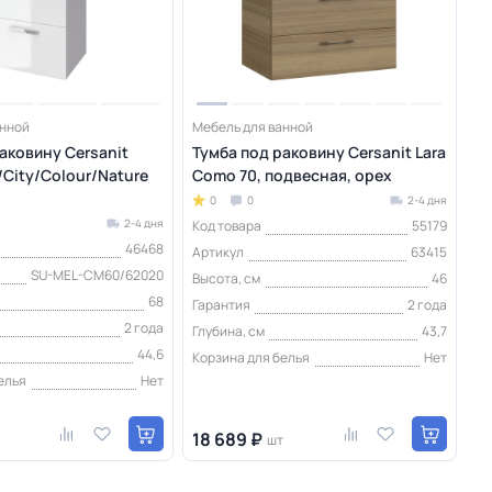
анной
Мебель для ванной
аковину Cersanit
Тумба под раковину Cersanit Lara
City/Colour/Nature
Como 70, подвесная, орех
0
0
2-4 дня
2-4 дня
Код товара
55179
46468
Артикул
63415
SU-MEL-CM60/62020
Высота, см
46
68
Гарантия
2 года
2 года
Глубина, см
43,7
44,6
Корзина для белья
Нет
елья
Нет
18 689 ₽
шт