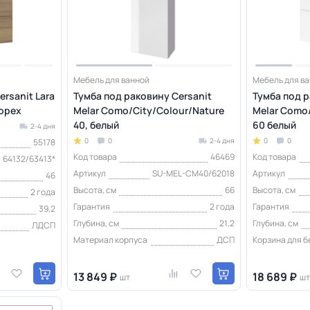
Мебель для ванной
Мебель для в
rsanit Lara
Тумба под раковину Cersanit
Тумба под р
 орех
Melar Como/City/Colour/Nature
Melar Como/
40, белый
60 белый
2-4 дня
0
0
2-4 дня
0
0
55178
Код товара
46469
Код товара
64132/63413*
Артикул
SU-MEL-CM40/62018
Артикул
46
Высота, см
66
Высота, см
2 года
Гарантия
2 года
Гарантия
39,2
Глубина, см
21,2
Глубина, см
ЛДСП
Материал корпуса
ДСП
Корзина для б
13 849 ₽
18 689 ₽
шт
шт