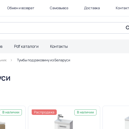
Обмен и возврат
Самовывоз
Доставка
Контак
ов
Pdf каталоги
Контакты
ьник
Тумбы под раковину из Беларуси
уси
Распродажа
В наличии
В наличии