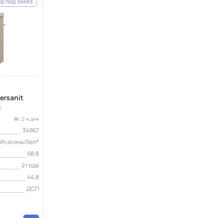
р под заказ
ersanit
й
2-4 дня
34967
h,ясень/бел*
68,8
2 года
44,8
ДСП