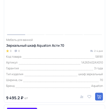
Мебель для ванной
Зеркальный шкаф Aquaton Асти 70
0
0
2-4 дня
Код товара
58181
Артикул
1A263402AX010
Гарантия
3 года
Тип изделия
шкаф зеркальный
Ширина, см
70
Бренд
Aquaton
9 495.2 ₽
шт