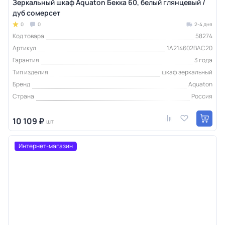
Зеркальный шкаф Aquaton Бекка 60, белый глянцевый /
дуб сомерсет
0
0
2-4 дня
Код товара
58274
Артикул
1A214602BAC20
Гарантия
3 года
Тип изделия
шкаф зеркальный
Бренд
Aquaton
Страна
Россия
10 109 ₽
шт
Интернет-магазин