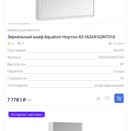
Мебель для ванной
Зеркальный шкаф Aquaton Нортон 65 1A249102NT010
0
0
2-4 дня
Код товара
84450
Артикул
1A249102NT010
Высота, см
81
Гарантия
3 года
Глубина, см
13
Тип изделия
шкаф зеркальный
7 778.1 ₽
шт
Интернет-магазин