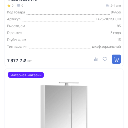
0
0
2-4 дня
Код товара
84456
Артикул
1A252102SD010
Высота, см
85
Гарантия
3 года
Глубина, см
13
Тип изделия
шкаф зеркальный
7 377.7 ₽
шт
Интернет-магазин