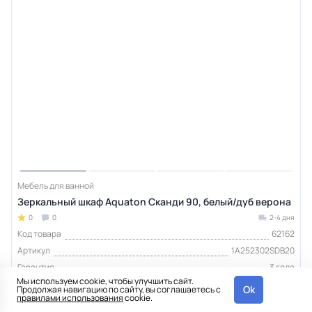
Мебель для ванной
Зеркальный шкаф Aquaton Сканди 90, белый/дуб верона
0
0
2-4 дня
Код товара
62162
Артикул
1A252302SDB20
Гарантия
3 года
Мы используем cookie, чтобы улучшить сайт.
Тип изделия
шкаф зеркальный
Ok
Продолжая навигацию по сайту, вы соглашаетесь с
правилами использования
cookie.
Бренд
Aquaton