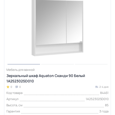
Мебель для ванной
Зеркальный шкаф Aquaton Сканди 90 Белый
1A252302SD010
0
0
2-4 дня
Код товара
84461
Артикул
1A252302SD010
Высота, см
85
Гарантия
3 года