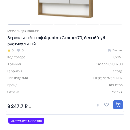
Мебель для ванной
Зеркальный шкаф Aquaton Сканди 70, белый/дуб
рустикальный
0
0
2-4 дня
Код товара
62157
Артикул
1A252202SDZ90
Гарантия
3 года
Тип изделия
шкаф зеркальный
Бренд
Aquaton
Страна
Россия
9 247.7 ₽
шт
Интернет-магазин