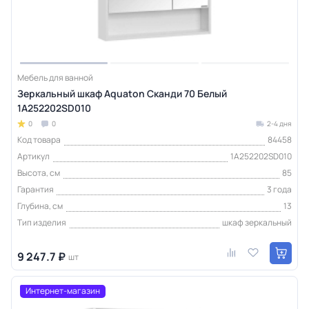
Мебель для ванной
Зеркальный шкаф Aquaton Сканди 70 Белый
1A252202SD010
0
0
2-4 дня
Код товара
84458
Артикул
1A252202SD010
Высота, см
85
Гарантия
3 года
Глубина, см
13
Тип изделия
шкаф зеркальный
9 247.7 ₽
шт
Интернет-магазин