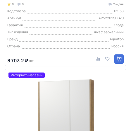
0
0
2-4 дня
Код товара
62158
Артикул
1A252202SDB20
Гарантия
3 года
Тип изделия
шкаф зеркальный
Бренд
Aquaton
Страна
Россия
8 703.2 ₽
шт
Интернет-магазин