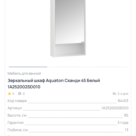
Мебель для ванной
Зеркальный шкаф Aquaton Сканди 45 Белый
1A252002SD010
0
0
2-4 дня
Код товара
84453
Артикул
1A252002SD010
Высота, см
85
Гарантия
3 года
Глубина, см
13