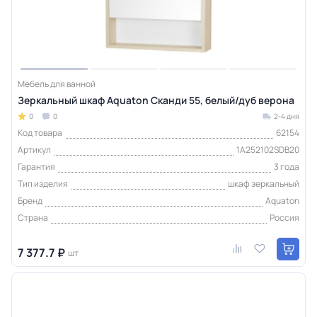
Мебель для ванной
Зеркальный шкаф Aquaton Сканди 55, белый/дуб верона
0
0
2-4 дня
Код товара
62154
Артикул
1A252102SDB20
Гарантия
3 года
Тип изделия
шкаф зеркальный
Бренд
Aquaton
Страна
Россия
7 377.7 ₽
шт