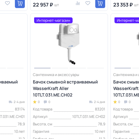
22 957 ₽
23 353 ₽
шт
шт
Интернет-магазин
Интернет-м
Сантехника и аксессуары
Сантехника и
аиваемый
Бачок смывной встраиваемый
Бачок смыв
WasserKraft Aller
WasserKraft 
10TLT.031.ME.CH02
10TLT.031.M
2-4 дня
0
0
2-4 дня
0
0
83174
Код товара
83201
Код товара
LT.031.ME.CH01
Артикул
10TLT.031.ME.CH02
Артикул
78,9
Высота, см
78,9
Высота, см
10 лет
Гарантия
10 лет
Гарантия
11,2
Глубина, см
11,2
Глубина, см