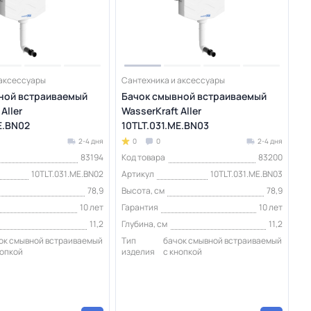
 аксессуары
Сантехника и аксессуары
ной встраиваемый
Бачок смывной встраиваемый
Aller
WasserKraft Aller
E.BN02
10TLT.031.ME.BN03
2-4 дня
0
0
2-4 дня
83194
Код товара
83200
10TLT.031.ME.BN02
Артикул
10TLT.031.ME.BN03
78,9
Высота, см
78,9
10 лет
Гарантия
10 лет
11,2
Глубина, см
11,2
ок смывной встраиваемый
Тип
бачок смывной встраиваемый
нопкой
изделия
с кнопкой