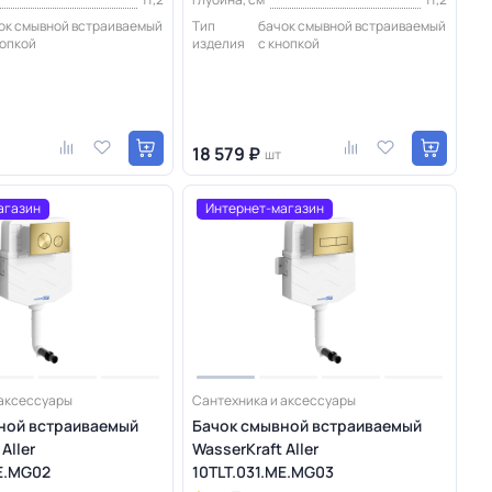
ок смывной встраиваемый
Тип
бачок смывной встраиваемый
нопкой
изделия
с кнопкой
18 579 ₽
шт
агазин
Интернет-магазин
 аксессуары
Сантехника и аксессуары
ной встраиваемый
Бачок смывной встраиваемый
Aller
WasserKraft Aller
E.MG02
10TLT.031.ME.MG03