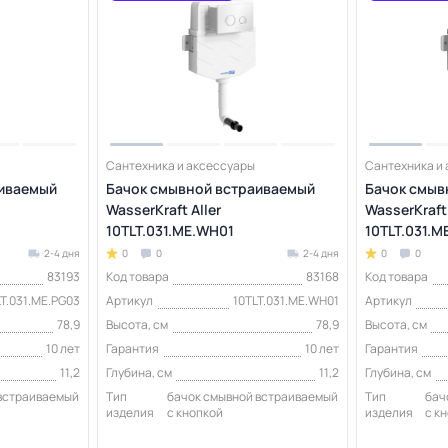
Сантехника и аксессуары
Сантехника и
аиваемый
Бачок смывной встраиваемый
Бачок смыв
WasserKraft Aller
WasserKraft 
10TLT.031.ME.WH01
10TLT.031.
2-4 дня
0
0
2-4 дня
0
0
83193
Код товара
83168
Код товара
LT.031.ME.PG03
Артикул
10TLT.031.ME.WH01
Артикул
78,9
Высота, см
78,9
Высота, см
10 лет
Гарантия
10 лет
Гарантия
11,2
Глубина, см
11,2
Глубина, см
 встраиваемый
Тип
бачок смывной встраиваемый
Тип
бач
изделия
с кнопкой
изделия
с к