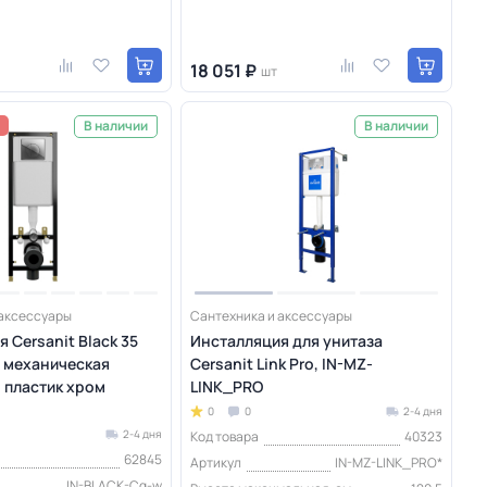
18 051 ₽
шт
В наличии
В наличии
 аксессуары
Сантехника и аксессуары
 Cersanit Black 35
Инсталляция для унитаза
а механическая
Cersanit Link Pro, IN-MZ-
 пластик хром
LINK_PRO
0
0
2-4 дня
2-4 дня
Код товара
40323
62845
Артикул
IN-MZ-LINK_PRO*
IN-BLACK-Cg-w