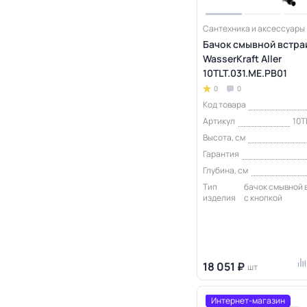
Сантехника и аксессуары
Бачок смывной встр
WasserKraft Aller
10TLT.031.ME.PB01
0
0
Код товара
Артикул
10T
Высота, см
Гарантия
Глубина, см
Тип
бачок смывной
изделия
с кнопкой
18 051 ₽
шт
Интернет-магазин