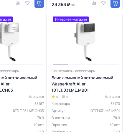
23 353 ₽
шт
агазин
Интернет-магазин
 аксессуары
Сантехника и аксессуары
ной встраиваемый
Бачок смывной встраиваемый
Aller
WasserKraft Aller
E.CH03
10TLT.031.ME.MB01
2-4 дня
0
0
2-4 дня
83187
Код товара
83170
10TLT.031.ME.CH03
Артикул
10TLT.031.ME.MB01
78,9
Высота, см
78,9
10 лет
Гарантия
10 лет
11,2
Глубина, см
11,2