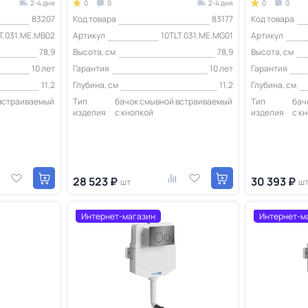
2-4 дня
0
0
2-4 дня
0
0
83207
Код товара
83177
Код товара
T.031.ME.MB02
Артикул
10TLT.031.ME.MG01
Артикул
78,9
Высота, см
78,9
Высота, см
10 лет
Гарантия
10 лет
Гарантия
11,2
Глубина, см
11,2
Глубина, см
 встраиваемый
Тип
бачок смывной встраиваемый
Тип
бач
изделия
с кнопкой
изделия
с к
28 523 ₽
30 393 ₽
шт
ш
Интернет-магазин
Интернет-м