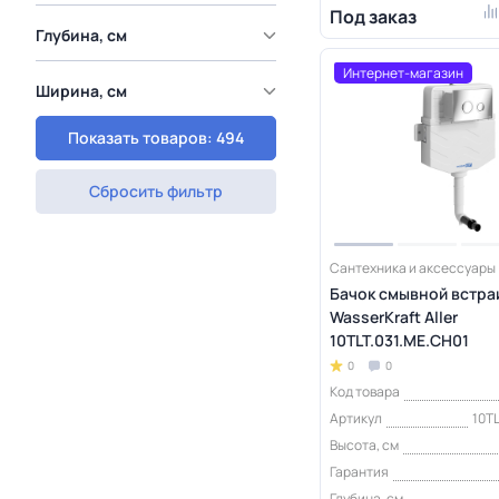
Под заказ
Глубина, см
Интернет-магазин
Ширина, см
Показать товаров: 494
Сбросить фильтр
Сантехника и аксессуары
Бачок смывной встр
WasserKraft Aller
10TLT.031.ME.CH01
0
0
Код товара
Артикул
10T
Высота, см
Гарантия
Глубина, см