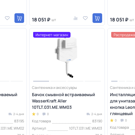
18 051 ₽
18 051 ₽
шт
шт
Интернет-магазин
Распродажа
Сантехника и аксессуары
Сантехника и
аиваемый
Бачок смывной встраиваемый
Инсталляция
WasserKraft Aller
для унитаз
10TLT.031.ME.WM03
кнопка Leon
глянцевый
2-4 дня
0
0
2-4 дня
0
0
83195
Код товара
83190
Код товара
T.031.ME.WM02
Артикул
10TLT.031.ME.WM03
Артикул