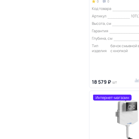
0
0
Код товара
Артикул
10TL
Высота, см
Гарантия
Глубина, см
Тип
бачок смывной
изделия
с кнопкой
18 579 ₽
шт
Интернет-магазин