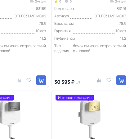
2-4 дня
0
0
2-4 дня
83189
Код товара
83191
10TLT.031.ME.MG02
Артикул
10TLT.031.ME.MG03
78,9
Высота, см
78,9
10 лет
Гарантия
10 лет
11,2
Глубина, см
11,2
ок смывной встраиваемый
Тип
бачок смывной встраиваемый
нопкой
изделия
с кнопкой
30 393 ₽
т
шт
агазин
Интернет-магазин