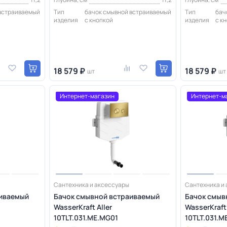
 встраиваемый
Тип
бачок смывной встраиваемый
Тип
бач
изделия
с кнопкой
изделия
с к
18 579 ₽
18 579 ₽
шт
шт
Интернет-магазин
Интернет-м
Сантехника и аксессуары
Сантехника и
аиваемый
Бачок смывной встраиваемый
Бачок смыв
WasserKraft Aller
WasserKraft 
10TLT.031.ME.MG01
10TLT.031.M