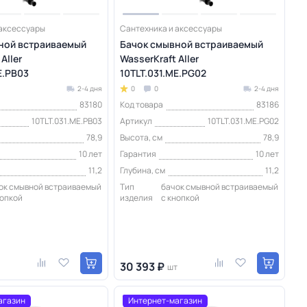
 аксессуары
Сантехника и аксессуары
ной встраиваемый
Бачок смывной встраиваемый
Aller
WasserKraft Aller
E.PB03
10TLT.031.ME.PG02
2-4 дня
0
0
2-4 дня
83180
Код товара
83186
10TLT.031.ME.PB03
Артикул
10TLT.031.ME.PG02
78,9
Высота, см
78,9
10 лет
Гарантия
10 лет
11,2
Глубина, см
11,2
ок смывной встраиваемый
Тип
бачок смывной встраиваемый
нопкой
изделия
с кнопкой
30 393 ₽
шт
агазин
Интернет-магазин