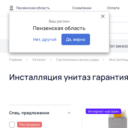
Пензенская область
О компании
Оплата
Ваш регион
Пензенская область
Нет, другой
Да, верно
Каталог
Дилерам
Акции
Стол заказ
Главная
Каталог
Сантехника и аксессуары
Инстaлляц
Инсталляция унитаз гарантия
Интернет-магазин
Спец. предложения
Распродажа