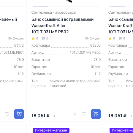
Сантехника и аксессуары
Сантехника и
аиваемый
Бачок смывной встраиваемый
Бачок смыв
WasserKraft Aller
WasserKraft 
10TLT.031.ME.PB02
10TLT.031.M
2-4 дня
0
0
2-4 дня
0
0
83172
Код товара
83202
Код товара
LT.031.ME.PB01
Артикул
10TLT.031.ME.PB02
Артикул
78,9
Высота, см
78,9
Высота, см
10 лет
Гарантия
10 лет
Гарантия
11,2
Глубина, см
11,2
Глубина, см
 встраиваемый
Тип
бачок смывной встраиваемый
Тип
бач
изделия
с кнопкой
изделия
с к
18 051 ₽
18 051 ₽
шт
шт
Интернет-магазин
Интернет-м