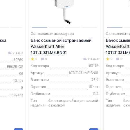
Сантехника и аксессуары
Сантехника и
ажа
Бачок смывной встраиваемый
Бачок смыв
WasserKraft Aller
WasserKraft 
10TLT.031.ME.BN01
10TLT.031.M
2-4 дня
0
0
2-4 дня
0
0
89789
Код товара
83178
Код товара
BB025-CS
Артикул
10TLT.031.ME.BN01
Артикул
96
Высота, см
78,9
Высота, см
10 лет
Гарантия
10 лет
Гарантия
8
Глубина, см
11,2
Глубина, см
пластик
Тип
бачок смывной встраиваемый
Тип
бач
изделия
с кнопкой
изделия
с к