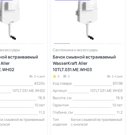
 аксессуары
Сантехника и аксессуары
ной встраиваемый
Бачок смывной встраиваемый
Aller
WasserKraft Aller
ME.WH02
10TLT.031.ME.WH03
2-4 дня
0
0
2-4 дня
83204
Код товара
83198
10TLT.031.ME.WH02
Артикул
10TLT.031.ME.WH03
78,9
Высота, см
78,9
10 лет
Гарантия
10 лет
11,2
Глубина, см
11,2
ок смывной встраиваемый
Тип
бачок смывной встраиваемый
нопкой
изделия
с кнопкой