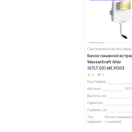
Сантехника и аксессуары
Бачок смывной встр
WasserKraft Aller
10TLT.031.ME.PG03
0
0
Код товара
Артикул
10T
Высота, см
Гарантия
Глубина, см
Тип
бачок смывной
изделия
с кнопкой