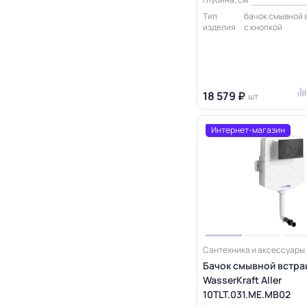
Тип
бачок смывной
изделия
с кнопкой
18 579 ₽
шт
Интернет-магазин
Сантехника и аксессуары
Бачок смывной встр
WasserKraft Aller
10TLT.031.ME.MB02