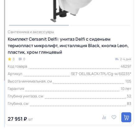
Сантехника и аксессуары
Комплект Cersanit Delfi: унитаз Delfi с сиденьем
термопласт микролифт, инсталляция Black, кнопка Leon,
пластик, хром глянцевый
0
0
2-4 дня
Код товара
46297
Артикул
SET-DEL/BLACK/TPL/Cg-w/60235*
Высота минимальная, см
105
Гарантия
10 лет
Глубина унитаза, см
52
Глубина, см
83
27 951 ₽
шт