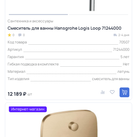
Сантехника и аксессуары
Смеситель для ванны Hansgrohe Logis Loop 71244000
0
0
2-4 дня
Код товара
70507
Артикул
71244000
Гарантия
5 лет
Гибкая подводка в комплекте
Нет
Материал
латунь
Тип изделия
смеситель для ванны
12 189 ₽
шт
Интернет-магазин