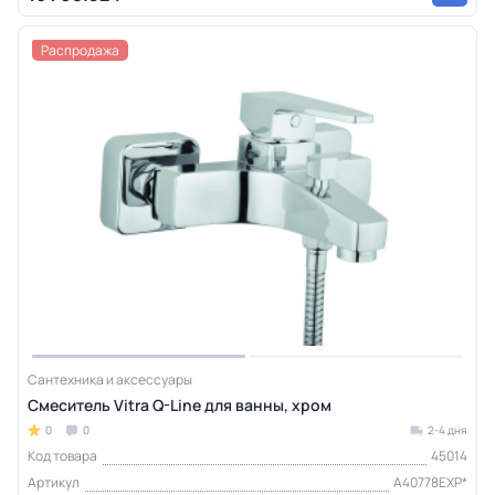
Распродажа
Сантехника и аксессуары
Смеситель Vitra Q-Line для ванны, хром
0
0
2-4 дня
Код товара
45014
Артикул
A40778EXP*