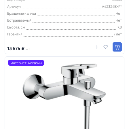
Артикул
A42324EXP*
Вращение излива
Нет
Встраиваемый
Нет
Высота, см
7,8
Гарантия
7 лет
13 574 ₽
шт
Интернет-магазин