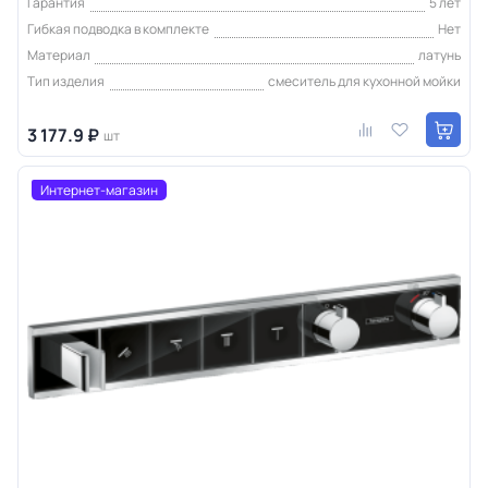
Гарантия
5 лет
Гибкая подводка в комплекте
Нет
Материал
латунь
Тип изделия
смеситель для кухонной мойки
3 177.9 ₽
шт
Интернет-магазин