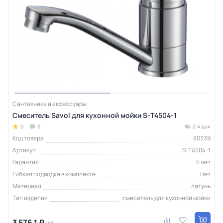
Сантехника и аксессуары
Смеситель Savol для кухонной мойки S-T4504-1
0
0
2-4 дня
Код товара
80339
Артикул
S-T4504-1
Гарантия
5 лет
Гибкая подводка в комплекте
Нет
Материал
латунь
Тип изделия
смеситель для кухонной мойки
3 576.1 ₽
шт