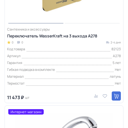
Сантехника и аксессуары
Переключатель WasserKraft на 3 выхода A278
0
0
2-4 дня
Код товара
82123
Артикул
A278
Гарантия
5 лет
Гибкая подводка в комплекте
Нет
Материал
латунь
Термостат
Нет
11 473 ₽
шт
Интернет-магазин