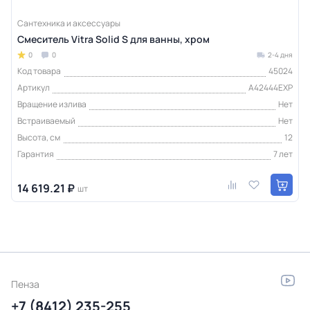
Сантехника и аксессуары
Смеситель Vitra Solid S для ванны, хром
0
0
2-4 дня
Код товара
45024
Артикул
A42444EXP
Вращение излива
Нет
Встраиваемый
Нет
Высота, см
12
Гарантия
7 лет
14 619.21 ₽
шт
Пенза
+7 (8412) 235-255