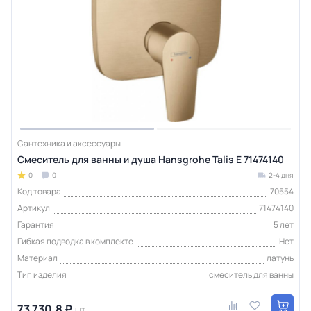
Сантехника и аксессуары
Смеситель для ванны и душа Hansgrohe Talis E 71474140
0
0
2-4 дня
Код товара
70554
Артикул
71474140
Гарантия
5 лет
Гибкая подводка в комплекте
Нет
Материал
латунь
Тип изделия
смеситель для ванны
73 730.8 ₽
шт