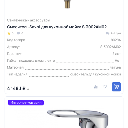
Сантехника и аксессуары
Смеситель Savol для кухонной мойки S-3002AM02
0
0
2-4 дня
Код товара
80294
Артикул
S-3002AM02
Гарантия
5 лет
Гибкая подводка в комплекте
Нет
Материал
латунь
Тип изделия
смеситель для кухонной мойки
4 148.1 ₽
шт
Интернет-магазин