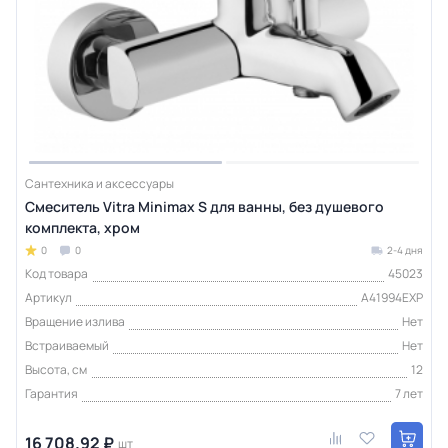
Сантехника и аксессуары
Смеситель Vitra Minimax S для ванны, без душевого
комплекта, хром
0
0
2-4 дня
Код товара
45023
Артикул
A41994EXP
Вращение излива
Нет
Встраиваемый
Нет
Высота, см
12
Гарантия
7 лет
16 708.92 ₽
шт