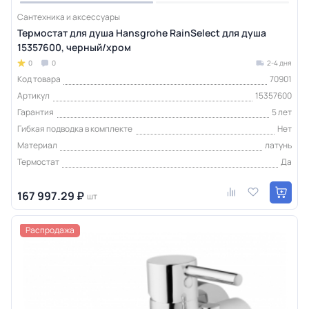
Сантехника и аксессуары
Термостат для душа Hansgrohe RainSelect для душа
15357600, черный/хром
0
0
2-4 дня
Код товара
70901
Артикул
15357600
Гарантия
5 лет
Гибкая подводка в комплекте
Нет
Материал
латунь
Термостат
Да
167 997.29 ₽
шт
Распродажа