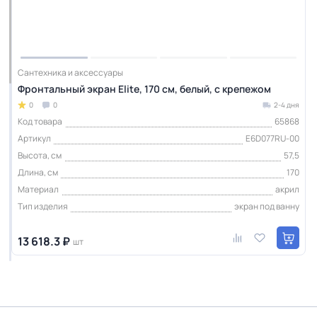
Сантехника и аксессуары
Фронтальный экран Elite, 170 см, белый, с крепежом
0
0
2-4 дня
Код товара
65868
Артикул
E6D077RU-00
Высота, см
57,5
Длина, см
170
Материал
акрил
Тип изделия
экран под ванну
13 618.3 ₽
шт