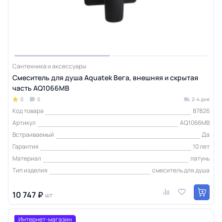
Сантехника и аксессуары
Смеситель для душа Aquatek Вега, внешняя и скрытая
часть AQ1066MB
0
0
2-4 дня
Код товара
87826
Артикул
AQ1066MB
Встраиваемый
Да
Гарантия
10 лет
Материал
латунь
Тип изделия
смеситель для душа
10 747 ₽
шт
Интернет-магазин