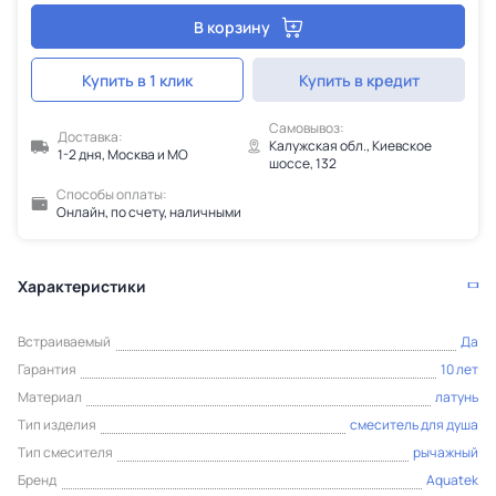
В корзину
Купить в 1 клик
Купить в кредит
Самовывоз:
Доставка:
Калужская обл., Киевское
1-2 дня, Москва и МО
шоссе, 132
Способы оплаты:
Онлайн, по счету, наличными
Характеристики
Встраиваемый
Да
Гарантия
10 лет
Материал
латунь
Тип изделия
смеситель для душа
Тип смесителя
рычажный
Бренд
Aquatek