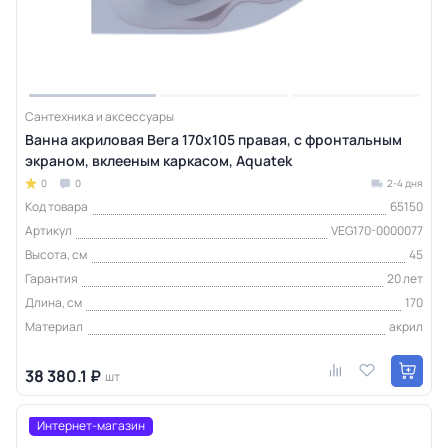
Сантехника и аксессуары
Ванна акриловая Вега 170х105 правая, с фронтальным
экраном, вклееным каркасом, Aquatek
0
0
2-4 дня
Код товара
65150
Артикул
VEG170-0000077
Высота, см
45
Гарантия
20 лет
Длина, см
170
Материал
акрил
38 380.1 ₽
шт
Интернет-магазин