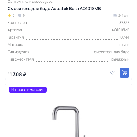
Сантехника и аксессуары
Смеситель для биде Aquatek Вега AQ1018MB
0
0
2-4 дня
Код товара
87837
Артикул
AQ1018MB
Гарантия
10 лет
Материал
латунь
Тип изделия
смеситель для биде
Тип смесителя
рычажный
11 308 ₽
шт
Интернет-магазин