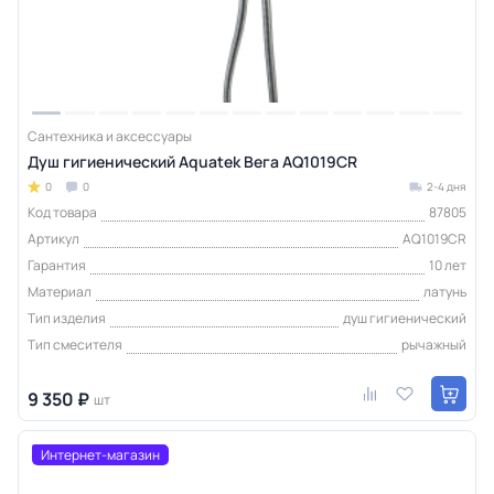
Сантехника и аксессуары
Душ гигиенический Aquatek Вега AQ1019CR
0
0
2-4 дня
Код товара
87805
Артикул
AQ1019CR
Гарантия
10 лет
Материал
латунь
Тип изделия
душ гигиенический
Тип смесителя
рычажный
9 350 ₽
шт
Интернет-магазин