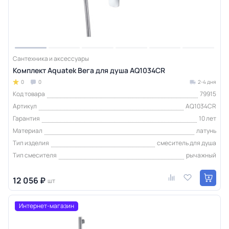
Сантехника и аксессуары
Комплект Aquatek Вега для душа AQ1034CR
0
0
2-4 дня
Код товара
79915
Артикул
AQ1034CR
Гарантия
10 лет
Материал
латунь
Тип изделия
смеситель для душа
Тип смесителя
рычажный
12 056 ₽
шт
Интернет-магазин