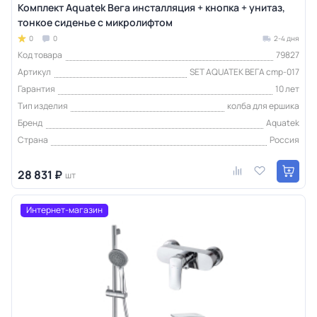
Комплект Aquatek Вега инсталляция + кнопка + унитаз,
тонкое сиденье с микролифтом
0
0
2-4 дня
Код товара
79827
Артикул
SET AQUATEK ВЕГА cmp-017
Гарантия
10 лет
Тип изделия
колба для ершика
Бренд
Aquatek
Страна
Россия
28 831 ₽
шт
Интернет-магазин