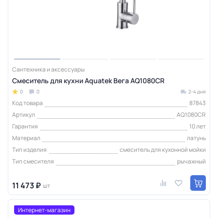
Сантехника и аксессуары
Смеситель для кухни Aquatek Вега AQ1080CR
0
0
2-4 дня
Код товара
87843
Артикул
AQ1080CR
Гарантия
10 лет
Материал
латунь
Тип изделия
смеситель для кухонной мойки
Тип смесителя
рычажный
11 473 ₽
шт
Интернет-магазин