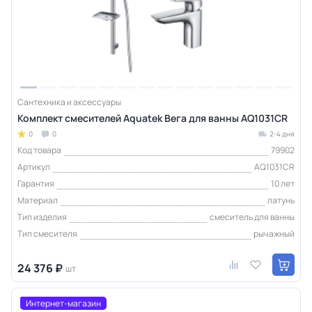
Сантехника и аксессуары
Комплект смесителей Aquatek Вега для ванны AQ1031CR
0
0
2-4 дня
Код товара
79902
Артикул
AQ1031CR
Гарантия
10 лет
Материал
латунь
Тип изделия
смеситель для ванны
Тип смесителя
рычажный
24 376 ₽
шт
Интернет-магазин