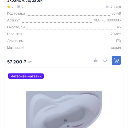
экраном, Aquatek
0
0
2-4 дня
Код товара
65149
Артикул
VEG170-0000083
Высота, см
45
Гарантия
20 лет
Длина, см
170
Материал
акрил
57 200 ₽
шт
Интернет-магазин