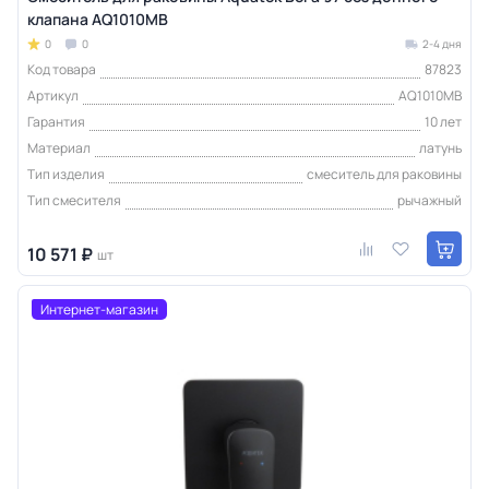
клапана AQ1010MB
0
0
2-4 дня
Код товара
87823
Артикул
AQ1010MB
Гарантия
10 лет
Материал
латунь
Тип изделия
смеситель для раковины
Тип смесителя
рычажный
10 571 ₽
шт
Интернет-магазин