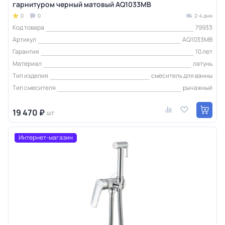
гарнитуром черный матовый AQ1033MB
0
0
2-4 дня
Код товара
79933
Артикул
AQ1033MB
Гарантия
10 лет
Материал
латунь
Тип изделия
смеситель для ванны
Тип смесителя
рычажный
19 470 ₽
шт
Интернет-магазин