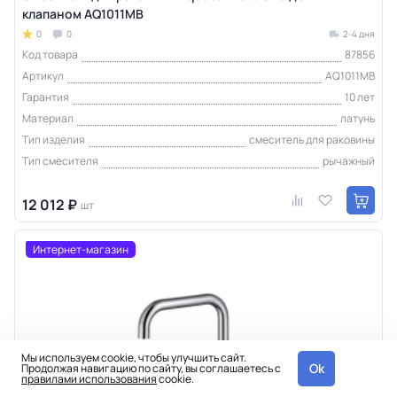
клапаном AQ1011MB
0
0
2-4 дня
Код товара
87856
Артикул
AQ1011MB
Гарантия
10 лет
Материал
латунь
Тип изделия
смеситель для раковины
Тип смесителя
рычажный
12 012 ₽
шт
Интернет-магазин
Мы используем cookie, чтобы улучшить сайт.
Ok
Продолжая навигацию по сайту, вы соглашаетесь с
правилами использования
cookie.