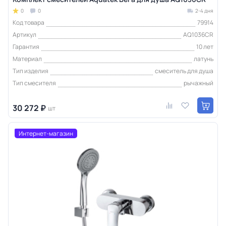
0
0
2-4 дня
Код товара
79914
Артикул
AQ1036CR
Гарантия
10 лет
Материал
латунь
Тип изделия
смеситель для душа
Тип смесителя
рычажный
30 272 ₽
шт
Интернет-магазин