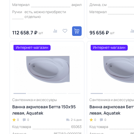
Материал
акрил
Длина, см
Ручки
есть, можно приобрести
Материал
отдельно
112 658.7 ₽
95 656 ₽
шт
шт
Интернет-магазин
Интернет-магазин
Сантехника и аксессуары
Сантехника и аксессуары
Ванна акриловая Бетта 150х95
Ванна акриловая Бет
левая, Aquatek
левая, Aquatek
0
0
2-4 дня
0
0
Код товара
65063
Код товара
Артикул
BET150-0000076
Артикул
B