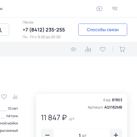
ты
Пенза
+7 (8412) 235-255
Способы связи
Пн - Пт c 9:00 до 20:00
Код:
87853
Артикул:
AQ1182MB
10 лет
11 847 ₽
латунь
шт
нной мойки
рычажный
шт