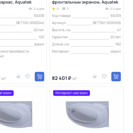
каркас, Aquatek
фронтальным экраном, Aquatek
2-4 дня
0
0
2-4 дня
65038
Код товара
65039
BET150-0000042
Артикул
BET160-0000006
20 лет
Высота, см
47
150
Гарантия
20 лет
акрил
Длина, см
160
можно приобрести
Материал
акрил
но
₽
82 401 ₽
шт
шт
агазин
Интернет-магазин