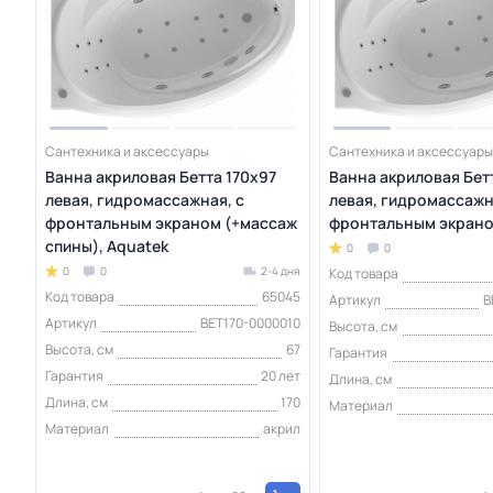
Сантехника и аксессуары
Сантехника и аксессуары
Ванна акриловая Бетта 170х97
Ванна акриловая Бет
левая, гидромассажная, с
левая, гидромассажн
фронтальным экраном (+массаж
фронтальным экрано
спины), Aquatek
0
0
0
0
2-4 дня
Код товара
Код товара
65045
Артикул
B
Артикул
BET170-0000010
Высота, см
Высота, см
67
Гарантия
Гарантия
20 лет
Длина, см
Длина, см
170
Материал
Материал
акрил