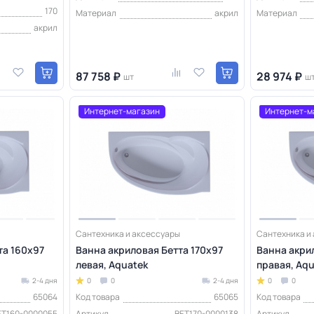
170
Материал
акрил
Материал
акрил
87 758 ₽
28 974 ₽
шт
ш
Интернет-магазин
Интернет-м
Сантехника и аксессуары
Сантехника и
та 160х97
Ванна акриловая Бетта 170х97
Ванна акри
левая, Aquatek
правая, Aqu
2-4 дня
0
0
2-4 дня
0
0
65064
Код товара
65065
Код товара
ET160-0000055
Артикул
BET170-0000138
Артикул