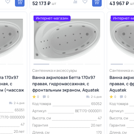
52 173 ₽
43 967 ₽
шт
ш
Интернет-магазин
Интернет-м
Сантехника и аксессуары
Сантехника и
та 170х97
Ванна акриловая Бетта 170х97
Ванна акри
ная, с
правая, гидромассажная, с
правая, с 
м (+массаж
фронтальным экраном, Aquatek
Aquatek
0
0
2-4 дня
0
0
2-4 дня
Код товара
65052
Код товара
65051
Артикул
BET170-0000011
Артикул
ET170-0000009
Высота, см
47
Высота, см
47
Гарантия
20 лет
Гарантия
20 лет
Длина, см
170
Длина, см