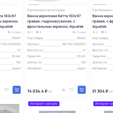
Сантехника и аксессуары
Сантехника и
та 160х97
Ванна акриловая Бетта 160х97
Ванна акри
м экраном,
правая, гидромассажная, с
правая, с 
Aquatek
фронтальным экраном, Aquatek
Aquatek
2-4 дня
0
0
2-4 дня
0
0
65041
Код товара
65042
Код товара
ET160-0000046
Артикул
BET160-0000001
Артикул
47
Высота, см
47
Высота, см
20 лет
Гарантия
20 лет
Гарантия
160
Длина, см
160
Длина, см
акрил
Материал
акрил
Материал
74 034.4 ₽
51 304 ₽
шт
шт
Интернет-магазин
Интернет-м