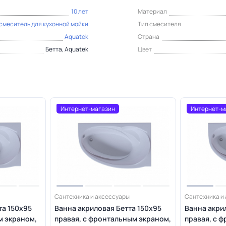
10 лет
Материал
смеситель для кухонной мойки
Тип смесителя
Aquatek
Страна
Бетта, Aquatek
Цвет
Интернет-магазин
Интернет-м
Сантехника и аксессуары
Сантехника и
та 150х95
Ванна акриловая Бетта 150х95
Ванна акри
м экраном,
правая, с фронтальным экраном,
правая, с 