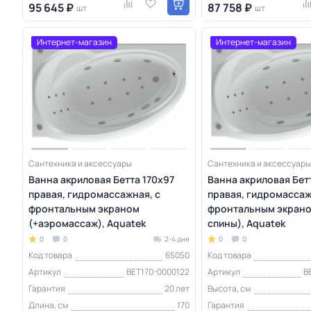
95 645 ₽
87 758 ₽
шт
шт
Интернет-магазин
Интернет-магазин
Сантехника и аксессуары
Сантехника и аксессуары
Ванна акриловая Бетта 170х97
Ванна акриловая Бет
правая, гидромассажная, с
правая, гидромассаж
фронтальным экраном
фронтальным экрано
(+аэромассаж), Aquatek
спины), Aquatek
0
0
2-4 дня
0
0
Код товара
65050
Код товара
Артикул
BET170-0000122
Артикул
B
Гарантия
20 лет
Высота, см
Длина, см
170
Гарантия