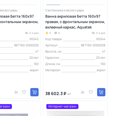
 аксессуары
Сантехника и аксессуары
ловая Бетта 160х97
Ванна акриловая Бетта 160х97
фронтальным экраном,
правая, с фронтальным экраном,
вклееный каркас, Aquatek
2-4 дня
0
0
2-4 дня
65043
Код товара
65044
BET160-0000026
Артикул
BET160-0000028
47
Высота, см
47
20 лет
Гарантия
20 лет
160
Длина, см
160
акрил
Материал
акрил
38 602.3 ₽
шт
агазин
Интернет-магазин