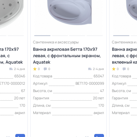
Сантехника и аксессуары
Сантехника и
та 170х97
Ванна акриловая Бетта 170х97
Ванна акри
ая, с
левая, с фронтальным экраном,
левая, с ф
м, Aquatek
Aquatek
вклееный ка
2-4 дня
0
0
2-4 дня
0
0
65046
Код товара
65047
Код товара
ET170-0000012
Артикул
BET170-0000099
Артикул
67
Высота, см
47
Высота, см
20 лет
Гарантия
20 лет
Гарантия
170
Длина, см
170
Длина, см
акрил
Материал
акрил
Материал