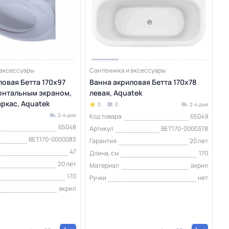
 аксессуары
Сантехника и аксессуары
ловая Бетта 170х97
Ванна акриловая Бетта 170х78
ронтальным экраном,
левая, Aquatek
ркас, Aquatek
0
0
2-4 дня
2-4 дня
Код товара
65049
65048
Артикул
BET170-0000378
BET170-0000083
Гарантия
20 лет
47
Длина, см
170
20 лет
Материал
акрил
170
Ручки
нет
акрил