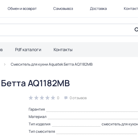
Обмен и возврат
Самовывоз
Доставка
Контак
ов
Pdf каталоги
Контакты
Смеситель для кухни Aquatek Бетта AQ1182MB
 Бетта AQ1182MB
0
0 отзывов
Гарантия
Материал
Тип изделия
смеситель для кухо
Тип смесителя