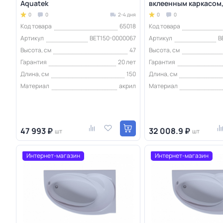
Aquatek
вклеенным каркасом,
0
0
2-4 дня
0
0
Код товара
65018
Код товара
Артикул
BET150-0000067
Артикул
B
Высота, см
47
Высота, см
Гарантия
20 лет
Гарантия
Длина, см
150
Длина, см
Материал
акрил
Материал
47 993 ₽
32 008.9 ₽
шт
шт
Интернет-магазин
Интернет-магазин