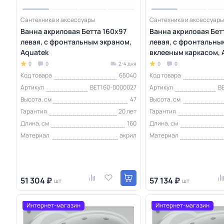
Сантехника и аксессуары
Сантехника и аксессуары
Ванна акриловая Бетта 160х97
Ванна акриловая Бет
левая, с фронтальным экраном,
левая, с фронтальны
Aquatek
вклееным каркасом, 
0
0
2-4 дня
0
0
Код товара
65040
Код товара
Артикул
BET160-0000027
Артикул
B
Высота, см
47
Высота, см
Гарантия
20 лет
Гарантия
Длина, см
160
Длина, см
Материал
акрил
Материал
51 304 ₽
57 134 ₽
шт
шт
Интернет-магазин
Интернет-магазин