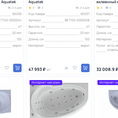
 Aquatek
Aquatek
вклеенный 
2-4 дня
0
0
2-4 дня
0
0
65036
Код товара
65037
Код товара
ET150-0000041
Артикул
BET150-0000058
Артикул
47
Высота, см
47
Гарантия
20 лет
Гарантия
20 лет
Длина, см
150
Длина, см
150
Материал
акрил
Материал
акрил
Ручки
есть, 
отдель
47 993 ₽
32 008.9 
шт
Интернет-магазин
Интернет-м