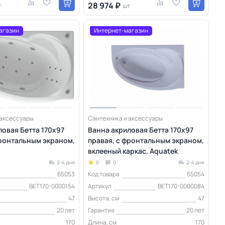
28 974 ₽
т
шт
агазин
Интернет-магазин
 аксессуары
Сантехника и аксессуары
ловая Бетта 170х97
Ванна акриловая Бетта 170х97
фронтальным экраном,
правая, с фронтальным экраном,
вклееный каркас, Aquatek
2-4 дня
0
0
2-4 дня
65053
Код товара
65054
BET170-0000154
Артикул
BET170-0000084
47
Высота, см
47
20 лет
Гарантия
20 лет
170
Длина, см
170