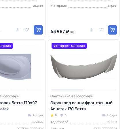
акрил
Материал
акрил
43 967 ₽
т
шт
агазин
Интернет-магазин
 аксессуары
Сантехника и аксессуары
ловая Бетта 170х97
Экран под ванну фронтальный
atek
Aquatek 170 Бетта
2-4 дня
0
0
2-4 дня
65066
Код товара
68907
BET170-0000139
Артикул
EKR-F0000007