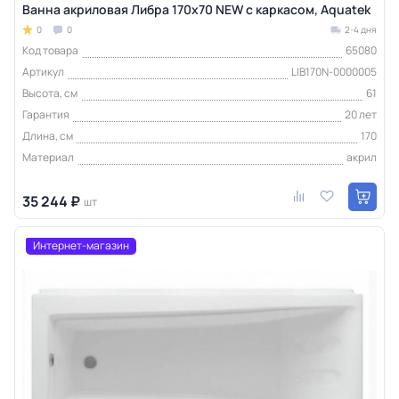
Ванна акриловая Либра 170x70 NEW с каркасом, Aquatek
0
0
2-4 дня
Код товара
65080
Артикул
LIB170N-0000005
Высота, см
61
Гарантия
20 лет
Длина, см
170
Материал
акрил
35 244 ₽
шт
Интернет-магазин