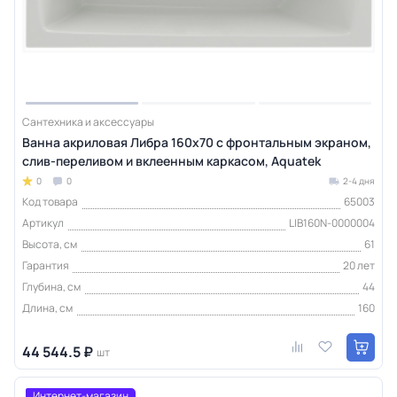
Сантехника и аксессуары
Ванна акриловая Либра 160х70 с фронтальным экраном,
слив-переливом и вклеенным каркасом, Aquatek
0
0
2-4 дня
Код товара
65003
Артикул
LIB160N-0000004
Высота, см
61
Гарантия
20 лет
Глубина, см
44
Длина, см
160
44 544.5 ₽
шт
Интернет-магазин