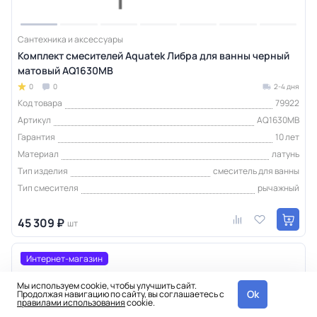
Сантехника и аксессуары
Комплект смесителей Aquatek Либра для ванны черный
матовый AQ1630MB
0
0
2-4 дня
Код товара
79922
Артикул
AQ1630MB
Гарантия
10 лет
Материал
латунь
Тип изделия
смеситель для ванны
Тип смесителя
рычажный
45 309 ₽
шт
Интернет-магазин
Мы используем cookie, чтобы улучшить сайт.
Ok
Продолжая навигацию по сайту, вы соглашаетесь с
правилами использования
cookie.