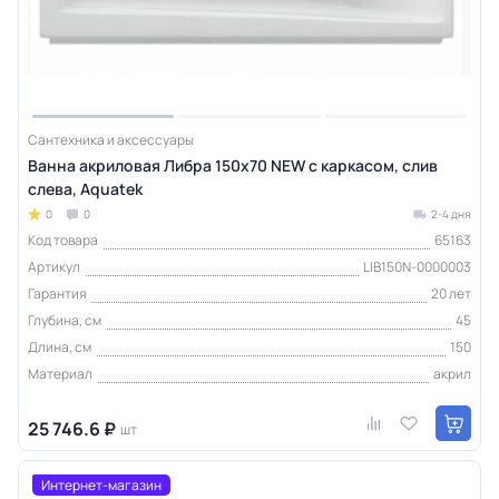
Сантехника и аксессуары
Ванна акриловая Либра 150х70 NEW с каркасом, слив
слева, Aquatek
0
0
2-4 дня
Код товара
65163
Артикул
LIB150N-0000003
Гарантия
20 лет
Глубина, см
45
Длина, см
150
Материал
акрил
25 746.6 ₽
шт
Интернет-магазин