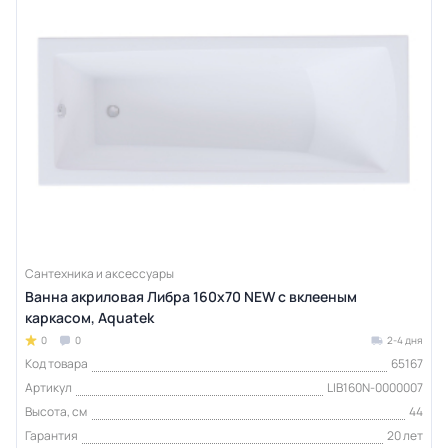
Сантехника и аксессуары
Ванна акриловая Либра 160х70 NEW с вклееным
каркасом, Aquatek
0
0
2-4 дня
Код товара
65167
Артикул
LIB160N-0000007
Высота, см
44
Гарантия
20 лет