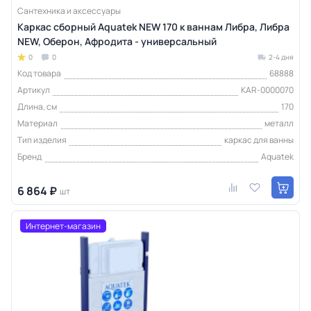
Сантехника и аксессуары
Каркас сборный Aquatek NEW 170 к ваннам Либра, Либра
NEW, Оберон, Афродита - универсальный
0
0
2-4 дня
Код товара
68888
Артикул
KAR-0000070
Длина, см
170
Материал
металл
Тип изделия
каркас для ванны
Бренд
Aquatek
6 864 ₽
шт
Интернет-магазин