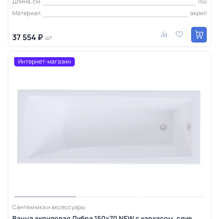
Длина, см
150
Материал
акрил
37 554 ₽
шт
Интернет-магазин
Сантехника и аксессуары
Ванна акриловая Либра 150х70 NEW с каркасом, слив