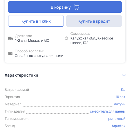
В корзину
Купить в 1 клик
Купить в кредит
Самовывоз:
Доставка:
Калужская обл., Киевское
1-2 дня, Москва и МО
шоссе, 132
Способы оплаты:
Онлайн, по счету, наличными
Характеристики
Встраиваемый
Да
Гарантия
10 лет
Материал
латунь
Тип изделия
смеситель для ванны
Тип смесителя
рычажный
Бренд
Aquatek