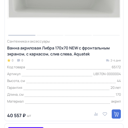
Сантехника и аксессуары
Ванна акриловая Либра 170x70 NEW с фронтальным
экраном, с каркасом, слив слева, Aquatek
0
0
2-4 дня
Код товара
65172
Артикул
LIB170N-0000004
Высота, см
44
Гарантия
20 лет
Длина, см
170
Материал
акрил
40 557 ₽
шт