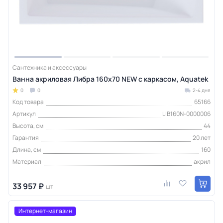
Сантехника и аксессуары
Ванна акриловая Либра 160х70 NEW с каркасом, Aquatek
0
0
2-4 дня
Код товара
65166
Артикул
LIB160N-0000006
Высота, см
44
Гарантия
20 лет
Длина, см
160
Материал
акрил
33 957 ₽
шт
Интернет-магазин