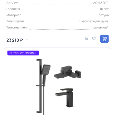
Артикул
AQ1632CR
Гарантия
10 лет
Материал
латунь
Тип изделия
смеситель для душа
Тип смесителя
рычажный
23 210 ₽
шт
Интернет-магазин