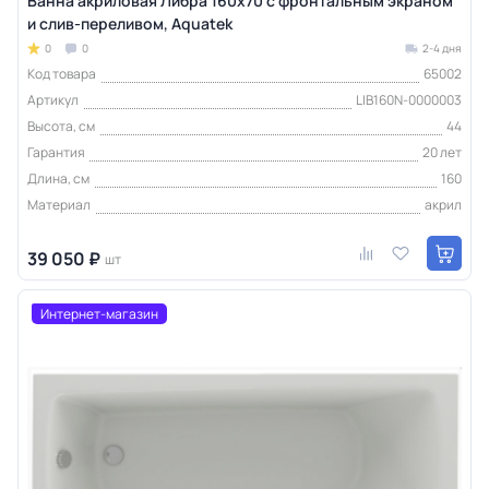
Ванна акриловая Либра 160х70 с фронтальным экраном
и слив-переливом, Aquatek
0
0
2-4 дня
Код товара
65002
Артикул
LIB160N-0000003
Высота, см
44
Гарантия
20 лет
Длина, см
160
Материал
акрил
39 050 ₽
шт
Интернет-магазин