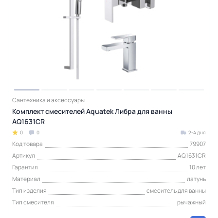
Сантехника и аксессуары
Комплект смесителей Aquatek Либра для ванны
AQ1631CR
0
0
2-4 дня
Код товара
79907
Артикул
AQ1631CR
Гарантия
10 лет
Материал
латунь
Тип изделия
смеситель для ванны
Тип смесителя
рычажный