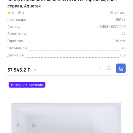
справа, Aquatek
0
0
2-4 дня
Код товара
65165
Артикул
LIB150N-0000009
Высота, см
44
Гарантия
20 лет
Глубина, см
45
Длина, см
150
37 545.2 ₽
шт
Интернет-магазин