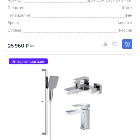
Артикул
SET AQUATEK ЛИБРА N cm
Гарантия
10 лет
Тип изделия
фен
Бренд
Aquatek
Страна
Россия
25 960 ₽
шт
Интернет-магазин