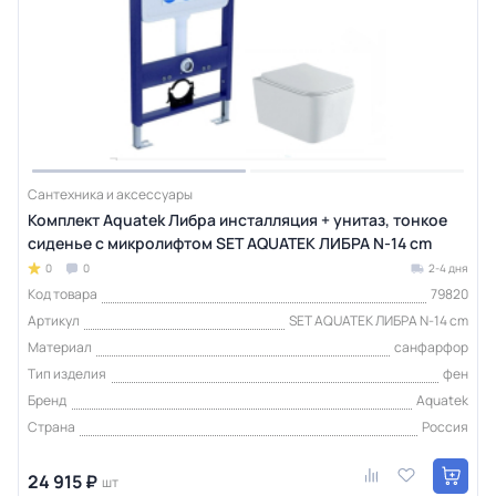
Сантехника и аксессуары
Комплект Aquatek Либра инсталляция + унитаз, тонкое
сиденье с микролифтом SET AQUATEK ЛИБРА N-14 cm
0
0
2-4 дня
Код товара
79820
Артикул
SET AQUATEK ЛИБРА N-14 cm
Материал
санфарфор
Тип изделия
фен
Бренд
Aquatek
Страна
Россия
24 915 ₽
шт