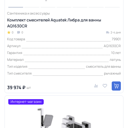
Сантехника и аксессуары
Комплект смесителей Aquatek Либра для ванны
AQ1630CR
0
0
2-4 дня
Код товара
79901
Артикул
AQ1630CR
Гарантия
10 лет
Материал
латунь
Тип изделия
смеситель для ванны
Тип смесителя
рычажный
39 974 ₽
шт
Интернет-магазин