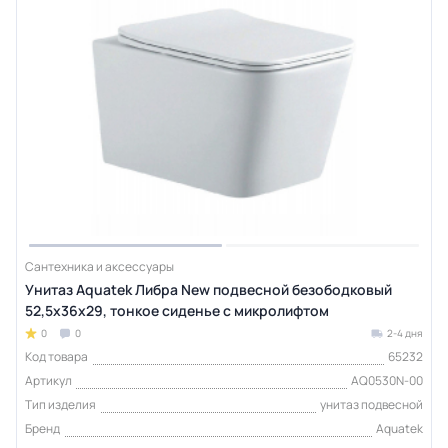
Сантехника и аксессуары
Унитаз Aquatek Либра New подвесной безободковый
52,5х36х29, тонкое сиденье с микролифтом
0
0
2-4 дня
Код товара
65232
Артикул
AQ0530N-00
Тип изделия
унитаз подвесной
Бренд
Aquatek