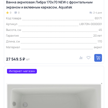
Ванна акриловая Либра 170x70 NEW с фронтальным
экраном и вклееным каркасом, Aquatek
0
0
2-4 дня
Код товара
65171
Артикул
LIB170N-0000001
Высота, см
45
Гарантия
20 лет
Длина, см
170
Материал
акрил
27 549.5 ₽
шт
Интернет-магазин