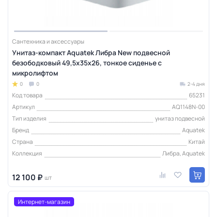
Сантехника и аксессуары
Унитаз-компакт Aquatek Либра New подвесной
безободковый 49,5х35х26, тонкое сиденье с
микролифтом
0
0
2-4 дня
Код товара
65231
Артикул
AQ1148N-00
Тип изделия
унитаз подвесной
Бренд
Aquatek
Страна
Китай
Коллекция
Либра, Aquatek
12 100 ₽
шт
Интернет-магазин