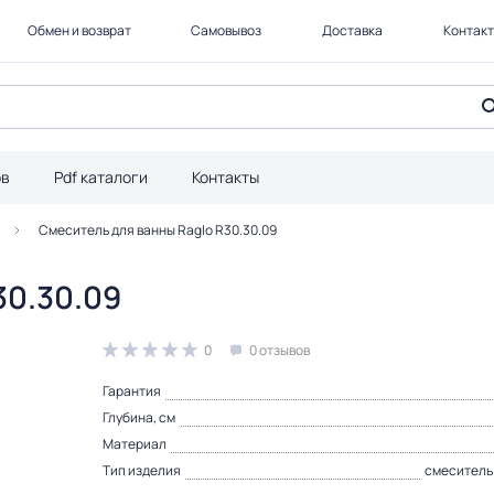
Обмен и возврат
Самовывоз
Доставка
Контак
ов
Pdf каталоги
Контакты
Смеситель для ванны Raglo R30.30.09
30.30.09
0
0 отзывов
Гарантия
Глубина, см
Материал
Тип изделия
смеситель