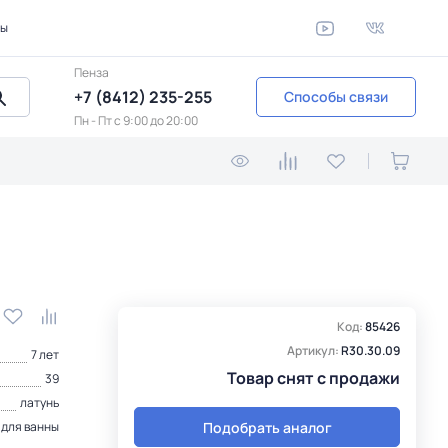
ты
Пенза
+7 (8412) 235-255
Способы связи
Пн - Пт c 9:00 до 20:00
Код:
85426
Артикул:
R30.30.09
7 лет
Товар снят с продажи
39
латунь
Подобрать аналог
 для ванны