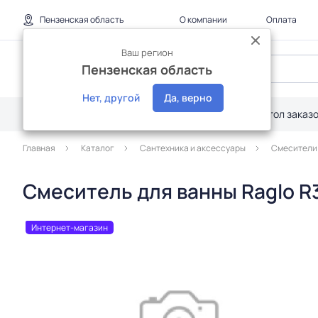
Пензенская область
О компании
Оплата
Ваш регион
Пензенская область
Нет, другой
Да, верно
Каталог
Дилерам
Акции
Стол заказ
Главная
Каталог
Сантехника и аксессуары
Смесители
Смеситель для ванны Raglo R
Интернет-магазин