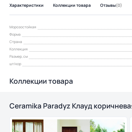
Характеристики
Коллекции товара
Отзывы
(0)
Морозостойкая
Форма
Страна
Коллекция
Размер, см
шт/кор
Коллекции товара
Ceramika Paradyz Клауд коричнева
и