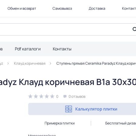
Обмен и возврат
Самовывоз
Доставка
Контак
ов
Pdf каталоги
Контакты
yz
Клауд коричневая
Ступень прямая Ceramika Paradyz Клауд коричн
dyz Клауд коричневая B1a 30x30 
0
0 отзывов
Калькулятор плитки
Примерка плитки
Бесплатный диза
Морозостойкая