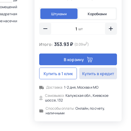
помещений
Штуками
Коробками
вадратная
е насечки
шт
353.93 ₽
2
Итого:
(0.09 м
)
В корзину
Купить в 1 клик
Купить в кредит
Доставка:
1-2 дня, Москва и МО
Самовывоз:
Калужская обл., Киевское
шоссе, 132
Способы оплаты:
Онлайн, по счету,
наличными