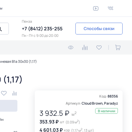
ты
Пенза
+7 (8412) 235-255
Способы связи
Пн - Пт c 9:00 до 20:00
евая B1a 30x30 (1,17)
(1,17)
Код:
88356
Артикул:
Cloud Brown, Paradyz
3 932.5 ₽
В наличии
2
м
йн
353.93 ₽
2
шт
(0.09 м
)
4 601.03 ₽
2
кор
(1.17 м
, 13 шт)
да