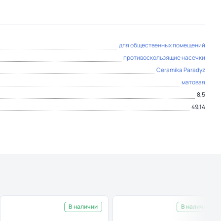
для общественных помещений
противоскользящие насечки
Ceramika Paradyz
матовая
8,5
49,14
В наличии
В наличии