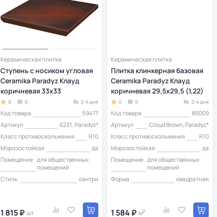
Керамическая плитка
Керамическая плитка
Ступень с носиком угловая
Плитка клинкерная базовая
Ceramika Paradyz Клауд
Ceramika Paradyz Клауд
коричневая 33x33
коричневая 29,5х29,5 (1,22)
0
0
2-4 дня
0
0
2-4 дня
Код товара
59477
Код товара
86009
Артикул
6231, Paradyz*
Артикул
Cloud Brown, Paradyz*
Класс противоскольжения
R10
Класс противоскольжения
R10
Морозостойкая
да
Морозостойкая
да
Помещение
для общественных
Помещение
для общественных
помещений
помещений
Стиль
кантри
Форма
квадратная
1 815 ₽
1 584 ₽
2
шт
м