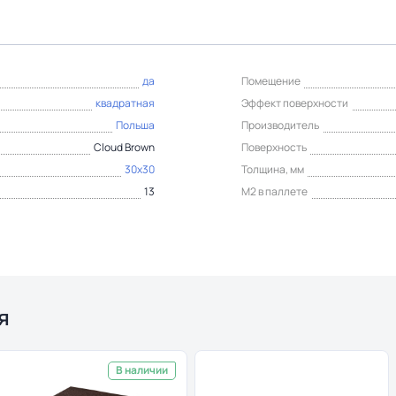
да
Помещение
квадратная
Эффект поверхности
Польша
Производитель
Cloud Brown
Поверхность
30x30
Толщина, мм
13
М2 в паллете
я
В наличии