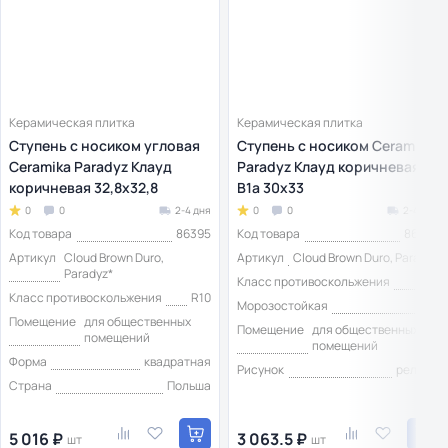
Керамическая плитка
Керамическая плитка
Ступень с носиком угловая
Ступень с носиком Ceramika
Ceramika Paradyz Клауд
Paradyz Клауд коричневая
коричневая 32,8х32,8
B1a 30x33
0
0
2-4 дня
0
0
2-4 дня
Код товара
86395
Код товара
86503
Артикул
Cloud Brown Duro,
Артикул
Cloud Brown Duro, Paradyz
Paradyz*
Класс противоскольжения
R10
Класс противоскольжения
R10
Морозостойкая
да
Помещение
для общественных
Помещение
для общественных
помещений
помещений
Форма
квадратная
Рисунок
рельеф
Страна
Польша
5 016 ₽
3 063.5 ₽
шт
шт