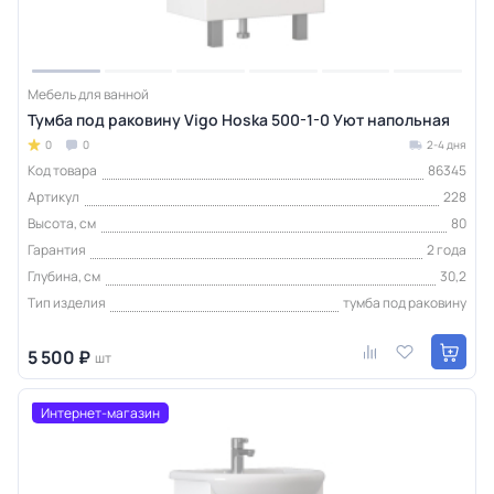
Мебель для ванной
Тумба под раковину Vigo Hoska 500-1-0 Уют напольная
0
0
2-4 дня
Код товара
86345
Артикул
228
Высота, см
80
Гарантия
2 года
Глубина, см
30,2
Тип изделия
тумба под раковину
5 500 ₽
шт
Интернет-магазин