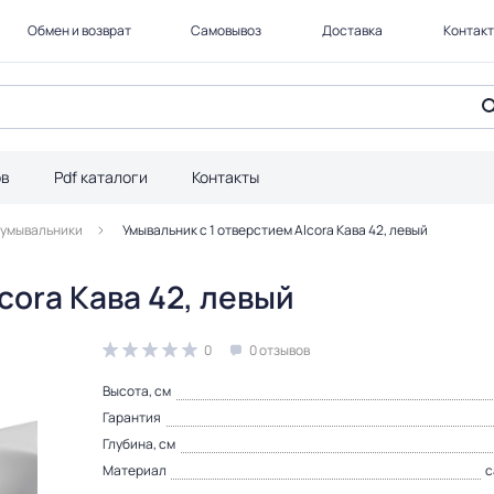
Обмен и возврат
Самовывоз
Доставка
Контак
ов
Pdf каталоги
Контакты
 умывальники
Умывальник с 1 отверстием Alcora Кава 42, левый
cora Кава 42, левый
0
0 отзывов
Высота, см
Гарантия
Глубина, см
Материал
с