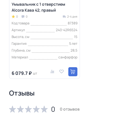
Умывальник с 1 отверстием
Alcora Кава 42, правый
0
0
2-4 дня
Код товара
87389
Артикул
240-42R6524
Высота, см
15
Гарантия
5 лет
Глубина, см
28,5
Материал
санфарфор
6 079.7 ₽
шт
Отзывы
0
0 отзывов