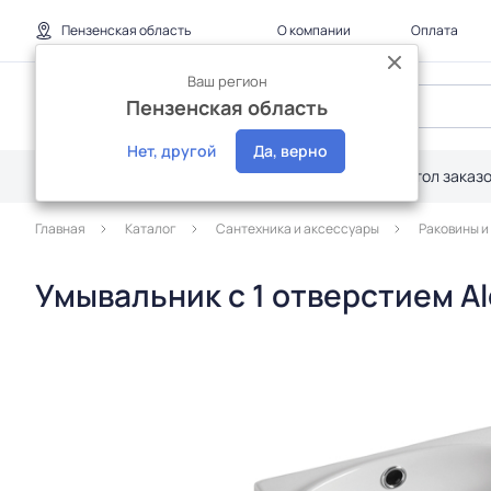
Пензенская область
О компании
Оплата
Ваш регион
Пензенская область
Нет, другой
Да, верно
Каталог
Дилерам
Акции
Стол заказ
Главная
Каталог
Сантехника и аксессуары
Раковины и
Умывальник с 1 отверстием Al