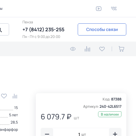
ты
Пенза
+7 (8412) 235-255
Способы связи
Пн - Пт c 9:00 до 20:00
Код:
87388
Артикул:
240-42L6517
15
6 079.7 ₽
В наличии
5 лет
шт
28,5
анфарфор
шт