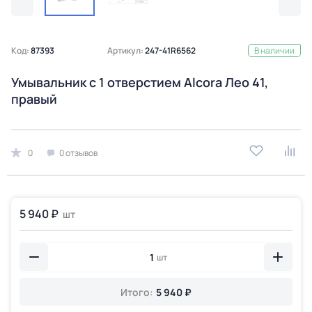
Код:
87393
Артикул:
247-41R6562
В наличии
Умывальник с 1 отверстием Alcora Лео 41,
правый
0
0 отзывов
5 940 ₽
шт
шт
Итого:
5 940 ₽