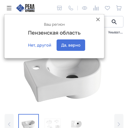
Ваш регион
Пензенская область
Сантехника и аксессуары
Раковины и умывальники
Умывальник с 1 отверстием Alcora Лео 41, правый
Нет, другой
Да, верно