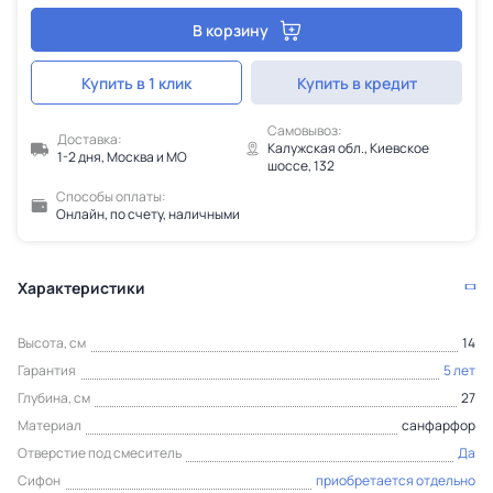
В корзину
Купить в 1 клик
Купить в кредит
Самовывоз:
Доставка:
Калужская обл., Киевское
1-2 дня, Москва и МО
шоссе, 132
Способы оплаты:
Онлайн, по счету, наличными
Характеристики
Высота, см
14
Гарантия
5 лет
Глубина, см
27
Материал
санфарфор
Отверстие под смеситель
Да
Сифон
приобретается отдельно