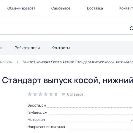
Обмен и возврат
Самовывоз
Доставка
Контак
ов
Pdf каталоги
Контакты
омпакты
Унитаз-компакт Sanita Аттика Стандарт выпуск косой, нижний п
а Стандарт выпуск косой, нижни
0
0 отзывов
Высота, см
Глубина, см
Материал
с
Направление выпуска