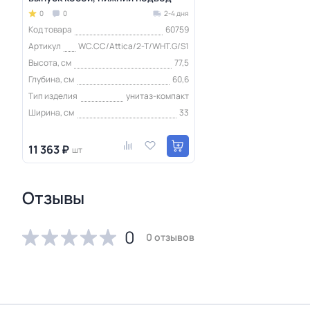
0
0
2-4 дня
Код товара
60759
Артикул
WC.CC/Attica/2-T/WHT.G/S1
Высота, см
77,5
Глубина, см
60,6
Тип изделия
унитаз-компакт
Ширина, см
33
11 363 ₽
шт
Отзывы
0
0 отзывов