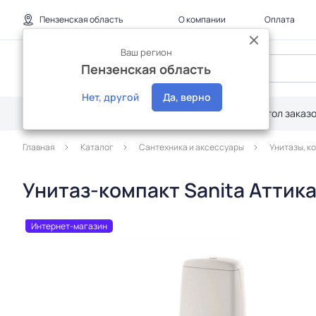
Пензенская область
О компании
Оплата
Ваш регион
Пензенская область
Нет, другой
Да, верно
Каталог
Дилерам
Акции
Стол заказ
Главная
Каталог
Сантехника и аксессуары
Унитазы, к
Унитаз-компакт Sanita Аттик
Интернет-магазин