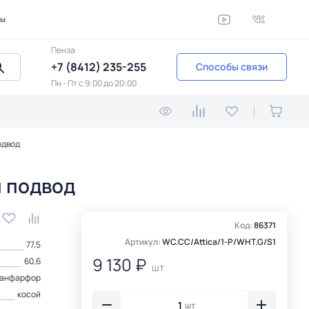
ты
Пенза
+7 (8412) 235-255
Способы связи
Пн - Пт c 9:00 до 20:00
одвод
й подвод
Код:
86371
Артикул:
WC.CC/Attica/1-P/WHT.G/S1
77,5
9 130 ₽
60,6
шт
анфарфор
косой
шт