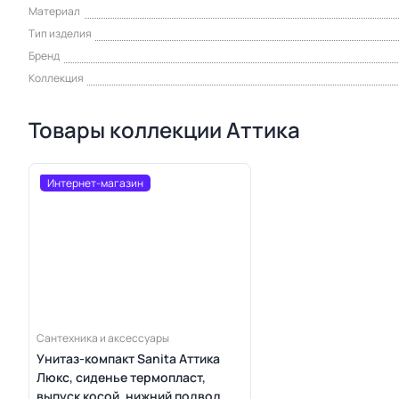
Материал
Тип изделия
Бренд
Коллекция
Товары коллекции Аттика
Интернет-магазин
Сантехника и аксессуары
Унитаз-компакт Sanita Аттика
Люкс, сиденье термопласт,
выпуск косой, нижний подвод